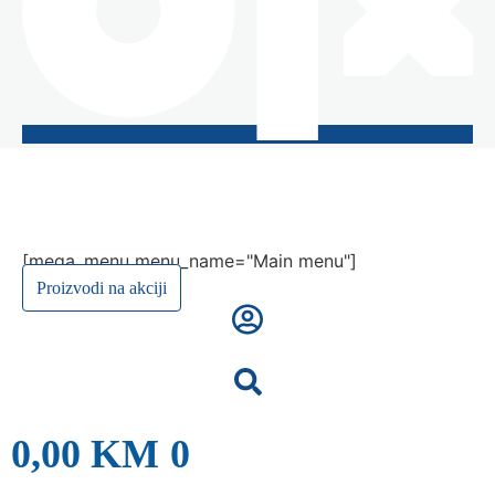
[mega_menu menu_name="Main menu"]
Proizvodi na akciji
0,00
KM
0