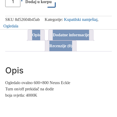
ovalno
Dodaj u korpu
600x800
Neuss
Eckle
količina
SKU
8d52604b45ab
Kategorije:
Kupatilski namještaj
,
Ogledala
Opis
Dodatne informacije
Recenzije (0)
Opis
Ogledalo ovalno 600×800 Neuss Eckle
Turn on/off prekidač na dodir
boja svjetla: 4000K