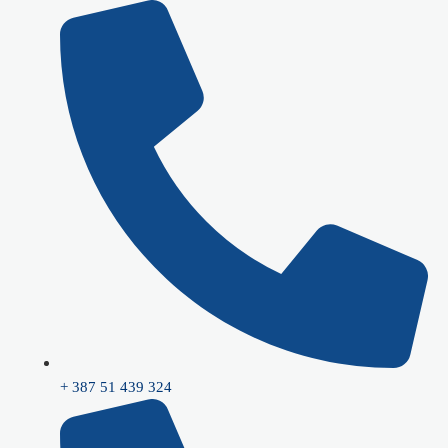
Skip
to
content
+ 387 51 439 324