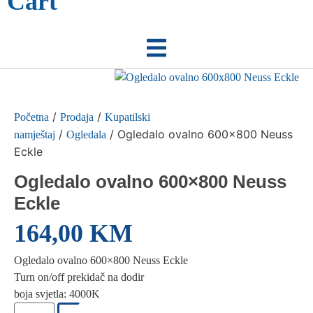
Cart
/
/
Početna
Prodaja
Kupatilski
/
/ Ogledalo ovalno 600×800 Neuss
namještaj
Ogledala
Eckle
Ogledalo ovalno 600×800 Neuss
Eckle
164,00
KM
Ogledalo ovalno 600×800 Neuss Eckle
Turn on/off prekidač na dodir
boja svjetla: 4000K
Ogledalo