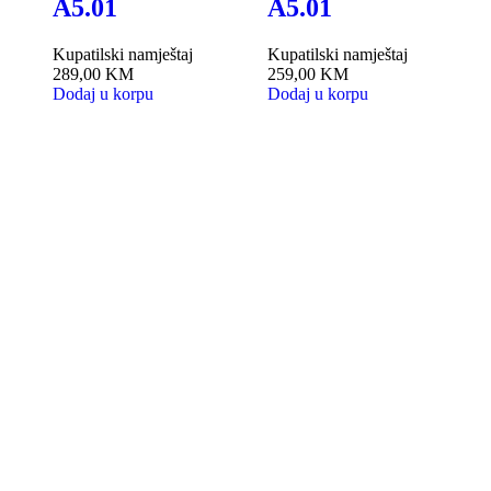
A5.01
A5.01
Kupatilski namještaj
Kupatilski namještaj
K
289,00
KM
259,00
KM
2
Dodaj u korpu
Dodaj u korpu
D