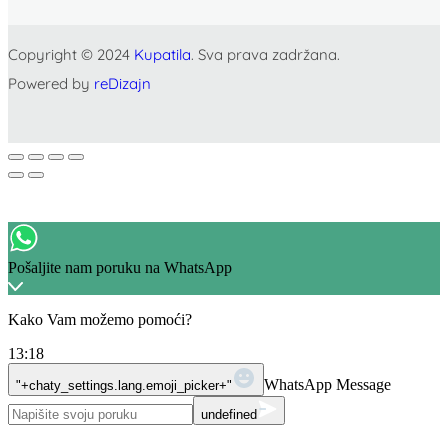
Copyright © 2024
Kupatila
. Sva prava zadržana.
Powered by
reDizajn
Pošaljite nam poruku na WhatsApp
Kako Vam možemo pomoći?
13:18
WhatsApp Message
"+chaty_settings.lang.emoji_picker+"
undefined