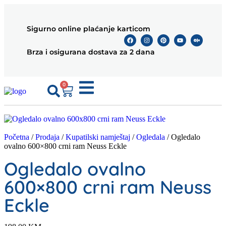
Sigurno online plaćanje karticom
Brza i osigurana dostava za 2 dana
0
Početna
/
Prodaja
/
Kupatilski namještaj
/
Ogledala
/ Ogledalo
ovalno 600×800 crni ram Neuss Eckle
Ogledalo ovalno
600×800 crni ram Neuss
Eckle