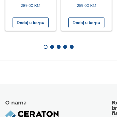
289,00
KM
259,00
KM
Dodaj u korpu
Dodaj u korpu
O nama
K
P
li
o
fi
P