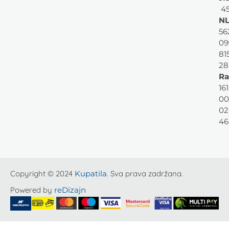
45
NL
56
09
81
28
Ra
161
00
02
46
Copyright © 2024
Kupatila
. Sva prava zadržana.
Powered by
reDizajn