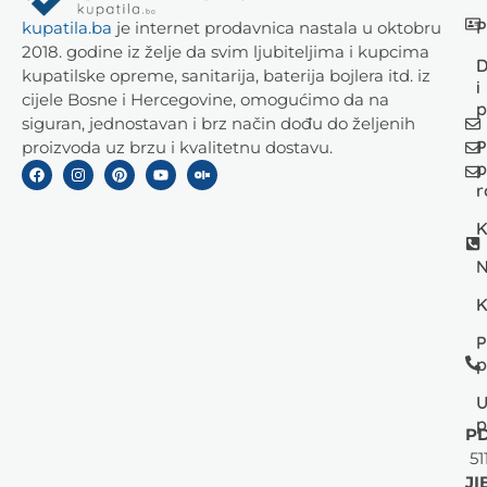
P
kupatila.ba
je internet prodavnica nastala u oktobru
2018. godine iz želje da svim ljubiteljima i kupcima
D
kupatilske opreme, sanitarija, baterija bojlera itd. iz
i
cijele Bosne i Hercegovine, omogućimo da na
p
siguran, jednostavan i brz način dođu do željenih
P
proizvoda uz brzu i kvalitetnu dostavu.
p
r
K
N
K
P
p
U
p
PD
51
JI