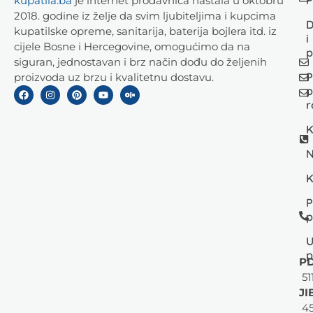
kupatila.ba
je internet prodavnica nastala u oktobru
2018. godine iz želje da svim ljubiteljima i kupcima
D
kupatilske opreme, sanitarija, baterija bojlera itd. iz
i
cijele Bosne i Hercegovine, omogućimo da na
p
siguran, jednostavan i brz način dođu do željenih
P
proizvoda uz brzu i kvalitetnu dostavu.
p
r
K
N
K
P
p
U
p
PD
51
JI
45