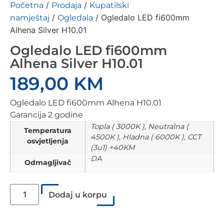
/
/
Početna
Prodaja
Kupatilski
/
/ Ogledalo LED fi600mm
namještaj
Ogledala
Alhena Silver H10.01
Ogledalo LED fi600mm
Alhena Silver H10.01
189,00
KM
Ogledalo LED fi600mm Alhena H10.01
Garancija 2 godine
Topla ( 3000K ), Neutralna (
Temperatura
4500K ), Hladna ( 6000K ), CCT
osvjetljenja
(3u1) +40KM
DA
Odmagljivač
Dodaj u korpu