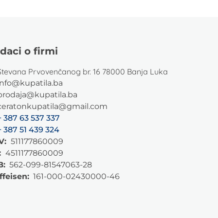
daci o firmi
Stevana Prvovenčanog br. 16 78000 Banja Luka
info@kupatila.ba
prodaja@kupatila.ba
ceratonkupatila@gmail.com
+ 387 63 537 337
+ 387 51 439 324
V:
511177860009
:
4511177860009
B:
562-099-81547063-28
ffeisen:
161-000-02430000-46