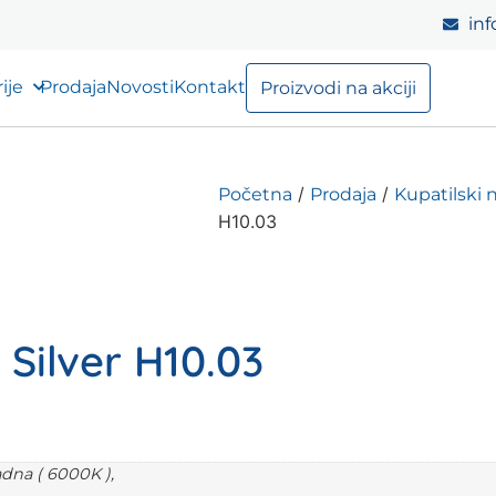
inf
ije
Prodaja
Novosti
Kontakt
Proizvodi na akciji
/
/
Početna
Prodaja
Kupatilski 
H10.03
 Silver H10.03
adna ( 6000K ),