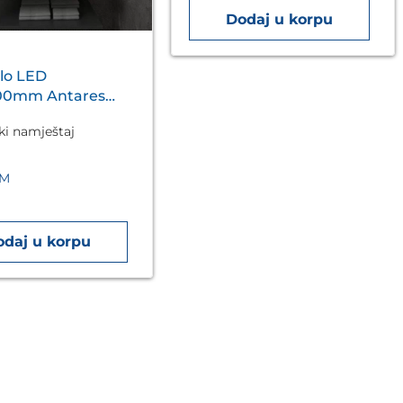
Dodaj u korpu
lo LED
00mm Antares
A5.01
ki namještaj
M
odaj u korpu