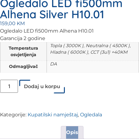
Ogledalo LED fi500mm
Alhena Silver H10.01
159,00
KM
Ogledalo LED fi500mm Alhena H10.01
Garancija 2 godine
Topla ( 3000K ), Neutralna ( 4500K ),
Temperatura
Hladna ( 6000K ), CCT (3u1) +40KM
osvjetljenja
DA
Odmagljivač
Dodaj u korpu
Kategorije:
Kupatilski namještaj
,
Ogledala
Opis