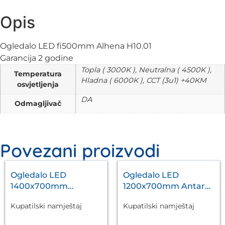
Opis
Ogledalo LED fi500mm Alhena H10.01
Garancija 2 godine
Topla ( 3000K ), Neutralna ( 4500K ),
Temperatura
Hladna ( 6000K ), CCT (3u1) +40KM
osvjetljenja
DA
Odmagljivač
Povezani proizvodi
Ogledalo LED
Ogledalo LED
1400x700mm
1200x700mm Antares
Antares Silver A5.01
Silver A5.01
Kupatilski namještaj
Kupatilski namještaj