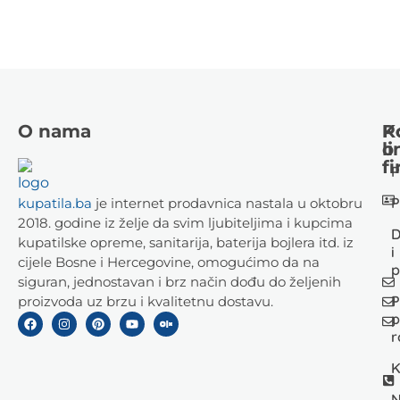
O nama
K
P
li
o
fi
P
P
kupatila.ba
je internet prodavnica nastala u oktobru
2018. godine iz želje da svim ljubiteljima i kupcima
D
kupatilske opreme, sanitarija, baterija bojlera itd. iz
i
cijele Bosne i Hercegovine, omogućimo da na
p
siguran, jednostavan i brz način dođu do željenih
P
proizvoda uz brzu i kvalitetnu dostavu.
p
r
K
N