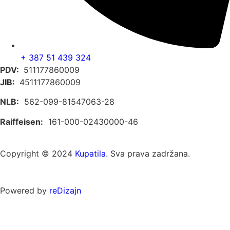
+ 387 51 439 324
PDV:
511177860009
JIB:
4511177860009
NLB:
562-099-81547063-28
Raiffeisen:
161-000-02430000-46
Copyright © 2024
Kupatila
. Sva prava zadržana.
Powered by
reDizajn