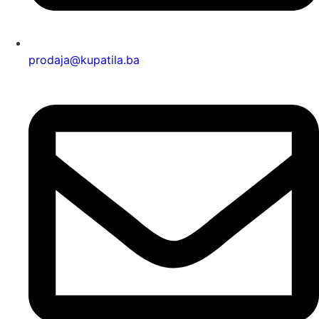
prodaja@kupatila.ba