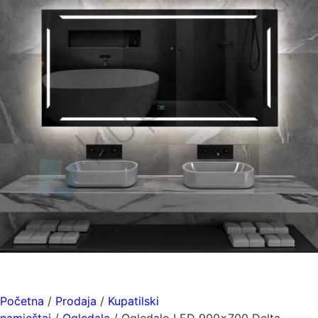
Početna
/
Prodaja
/
Kupatilski