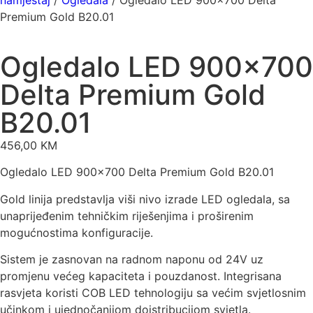
namještaj
/
Ogledala
/ Ogledalo LED 900×700 Delta
Premium Gold B20.01
Ogledalo LED 900×700
Delta Premium Gold
B20.01
456,00
KM
Ogledalo LED 900×700 Delta Premium Gold B20.01
Gold linija predstavlja viši nivo izrade LED ogledala, sa
unaprijeđenim tehničkim riješenjima i proširenim
mogućnostima konfiguracije.
Sistem je zasnovan na radnom naponu od 24V uz
promjenu većeg kapaciteta i pouzdanost. Integrisana
rasvjeta koristi COB LED tehnologiju sa većim svjetlosnim
učinkom i ujednočanijom doistribucijom svjetla.