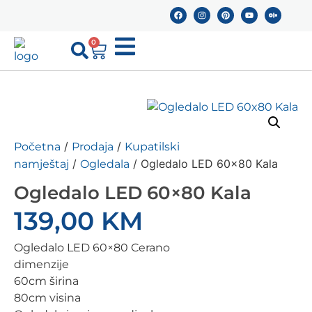
0
/
/
Početna
Prodaja
Kupatilski
/
/ Ogledalo LED 60×80 Kala
namještaj
Ogledala
Ogledalo LED 60×80 Kala
139,00
KM
Ogledalo LED 60×80 Cerano
dimenzije
60cm širina
80cm visina