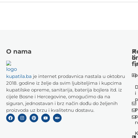
O nama
K
P
li
o
fi
P
P
kupatila.ba
je internet prodavnica nastala u oktobru
2018. godine iz želje da svim ljubiteljima i kupcima
D
kupatilske opreme, sanitarija, baterija bojlera itd. iz
i
cijele Bosne i Hercegovine, omogućimo da na
p
siguran, jednostavan i brz način dođu do željenih
P
proizvoda uz brzu i kvalitetnu dostavu.
p
r
K