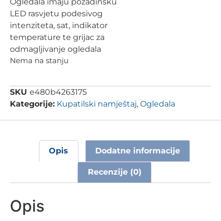
Ogledala imaju pozadinsku
LED rasvjetu podesivog
intenziteta, sat, indikator
temperature te grijac za
odmagljivanje ogledala
Nema na stanju
SKU
e480b4263175
Kategorije:
Kupatilski namještaj
,
Ogledala
Opis
Dodatne informacije
Recenzije (0)
Opis