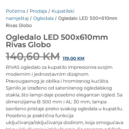
/
/
Početna
Prodaja
Kupatilski
/
/ Ogledalo LED 500x610mm
namještaj
Ogledala
Rivas Globo
Ogledalo LED 500x610mm
Rivas Globo
140,60
KM
119,00
KM
RIVAS ogledalo za kupatilo impresionira svojim
modernim i jednostavnim dizajnom.
Pravougaonog je oblika i hromiranog kućišta.
Sjenilo je izrađeno od sateniranog ogledalskog
stakla, što lampi daje posebno elegantan izgled. Sa
dimenzijama B: 500 mm i AL: 30 mm, lampa
savršeno pristaje preko svakog ogledala u kupatilu.
Posebno je praktična funkcija
uključivanja/isključivanja dodirom, koja omogućava