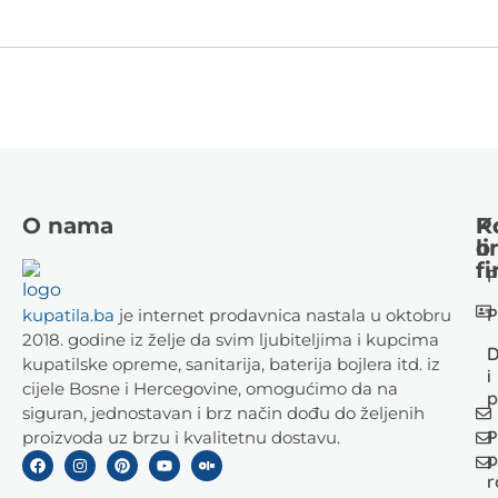
O nama
K
P
li
o
fi
P
P
kupatila.ba
je internet prodavnica nastala u oktobru
2018. godine iz želje da svim ljubiteljima i kupcima
D
kupatilske opreme, sanitarija, baterija bojlera itd. iz
i
cijele Bosne i Hercegovine, omogućimo da na
p
siguran, jednostavan i brz način dođu do željenih
P
proizvoda uz brzu i kvalitetnu dostavu.
p
r