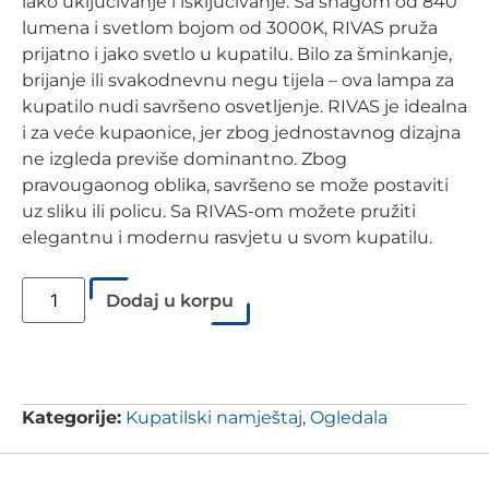
lako uključivanje i isključivanje. Sa snagom od 840
lumena i svetlom bojom od 3000K, RIVAS pruža
prijatno i jako svetlo u kupatilu. Bilo za šminkanje,
brijanje ili svakodnevnu negu tijela – ova lampa za
kupatilo nudi savršeno osvetljenje. RIVAS je idealna
i za veće kupaonice, jer zbog jednostavnog dizajna
ne izgleda previše dominantno. Zbog
pravougaonog oblika, savršeno se može postaviti
uz sliku ili policu. Sa RIVAS-om možete pružiti
elegantnu i modernu rasvjetu u svom kupatilu.
Dodaj u korpu
Kategorije:
Kupatilski namještaj
,
Ogledala