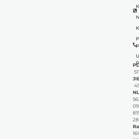
K
N
K
P
p
U
p
PD
51
JI
45
NL
56
09
81
28
Ra
161