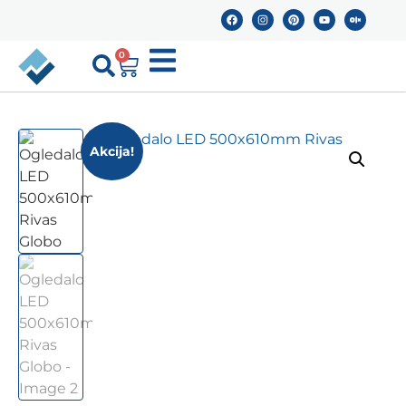
0
Akcija!