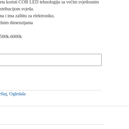
jeta koristi COB LED tehnologiju sa većim svjetlosnim
tribucijom svjetla.
a i ima zaštitu za elektroniku.
rdnim dimenzijama
-4500k-6000k
štaj
,
Ogledala