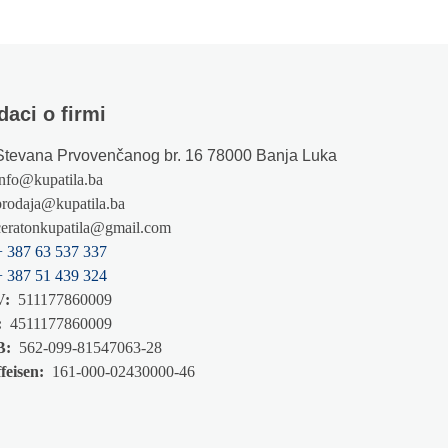
daci o firmi
Stevana Prvovenčanog br. 16 78000 Banja Luka
info@kupatila.ba
prodaja@kupatila.ba
ceratonkupatila@gmail.com
+ 387 63 537 337
+ 387 51 439 324
V:
511177860009
:
4511177860009
B:
562-099-81547063-28
feisen:
161-000-02430000-46