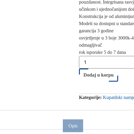
pouzdanost. Integrisana rasv
učinkom i ujednočanijom dois
Konstrukcija je od aluminijum
Modeli su dostupni u standa
garancija 3 godine
osvjetljenje u 3 boje 3000k
odmagljivač
rok isporuke 5 do 7 dana
Dodaj u korpu
Kategorije:
Kupatilski namje
Opis