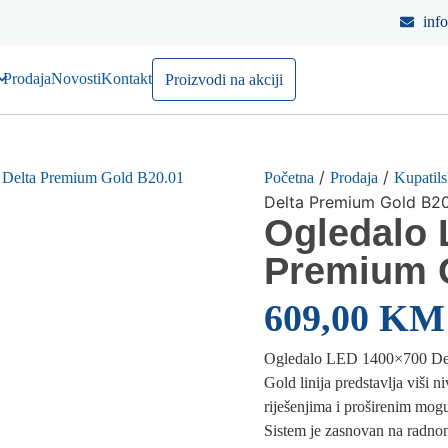
inf
Prodaja
Novosti
Kontakt
Proizvodi na akciji
/
/
Početna
Prodaja
Kupatils
Delta Premium Gold B20
Ogledalo 
Premium 
609,00
KM
Ogledalo LED 1400×700 De
Gold linija predstavlja viši 
riješenjima i proširenim mog
Sistem je zasnovan na radno