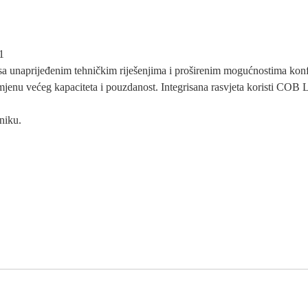
1
, sa unaprijeđenim tehničkim riješenjima i proširenim mogućnostima konf
enu većeg kapaciteta i pouzdanost. Integrisana rasvjeta koristi COB 
oniku.