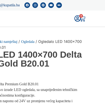
o@kupatila.ba
0
/
/ Ogledalo LED 1400×700
ki namještaj
Ogledala
.01
LED 1400×700 Delta
Gold B20.01
lta Premium Gold B20.01
nivo izrade LED ogledala, sa unaprijeđenim tehničkim
ućnostima konfiguracije.
m naponu od 24V uz promjenu većeg kapaciteta i