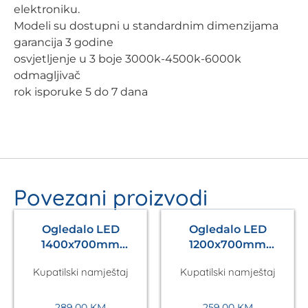
elektroniku.
Modeli su dostupni u standardnim dimenzijama
garancija 3 godine
osvjetljenje u 3 boje 3000k-4500k-6000k
odmagljivač
rok isporuke 5 do 7 dana
Povezani proizvodi
Ogledalo LED
Ogledalo LED
1400x700mm
1200x700mm
Antares Silver A5.01
Antares Silver A5.01
Kupatilski namještaj
Kupatilski namještaj
289,00
KM
259,00
KM