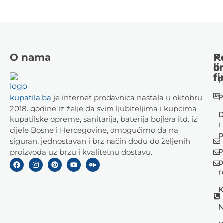
O nama
K
P
li
o
fi
P
P
kupatila.ba
je internet prodavnica nastala u oktobru
2018. godine iz želje da svim ljubiteljima i kupcima
D
kupatilske opreme, sanitarija, baterija bojlera itd. iz
i
cijele Bosne i Hercegovine, omogućimo da na
p
siguran, jednostavan i brz način dođu do željenih
P
proizvoda uz brzu i kvalitetnu dostavu.
p
r
K
N