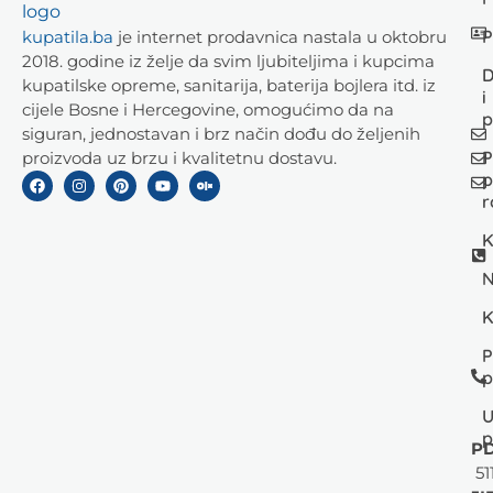
P
kupatila.ba
je internet prodavnica nastala u oktobru
2018. godine iz želje da svim ljubiteljima i kupcima
D
kupatilske opreme, sanitarija, baterija bojlera itd. iz
i
cijele Bosne i Hercegovine, omogućimo da na
p
siguran, jednostavan i brz način dođu do željenih
P
proizvoda uz brzu i kvalitetnu dostavu.
p
r
K
N
K
P
p
U
p
PD
51