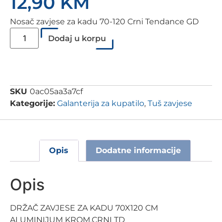
12,90
KM
Nosač zavjese za kadu 70-120 Crni Tendance GD
Dodaj u korpu
SKU
0ac05aa3a7cf
Kategorije:
Galanterija za kupatilo
,
Tuš zavjese
Opis
Dodatne informacije
Opis
DRŽAČ ZAVJESE ZA KADU 70X120 CM
ALUMINIJUM KROM,CRNI TD