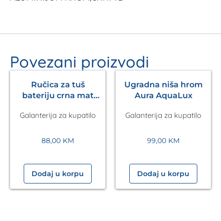
Povezani proizvodi
Ručica za tuš
Ugradna niša hrom
bateriju crna mat
Aura AquaLux
Pulsify S 105 3jet
Galanterija za kupatilo
Galanterija za kupatilo
HANSGROHE
88,00
KM
99,00
KM
Dodaj u korpu
Dodaj u korpu