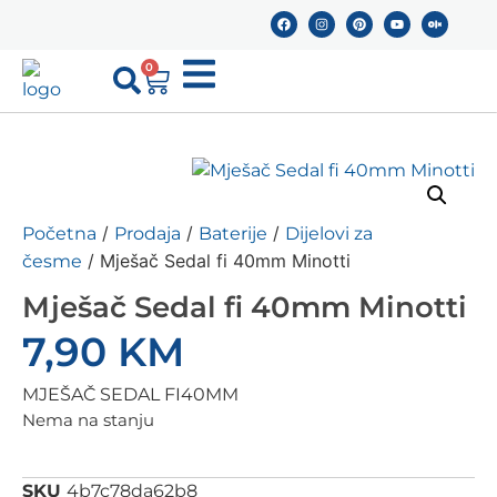
0
/
/
/
Početna
Prodaja
Baterije
Dijelovi za
/ Mješač Sedal fi 40mm Minotti
česme
Mješač Sedal fi 40mm Minotti
7,90
KM
MJEŠAČ SEDAL FI40MM
Nema na stanju
SKU
4b7c78da62b8