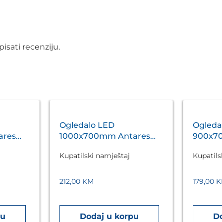
isati recenziju.
Ogledalo LED
Ogleda
ares
1000x700mm Antares
900x7
Silver A5.01
Silver 
Kupatilski namještaj
Kupatils
212,00
KM
179,00
K
pu
Dodaj u korpu
D