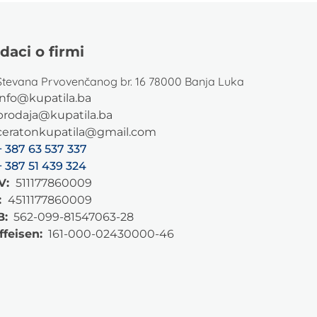
daci o firmi
Stevana Prvovenčanog br. 16 78000 Banja Luka
info@kupatila.ba
prodaja@kupatila.ba
ceratonkupatila@gmail.com
+ 387 63 537 337
+ 387 51 439 324
V:
511177860009
:
4511177860009
B:
562-099-81547063-28
ffeisen:
161-000-02430000-46