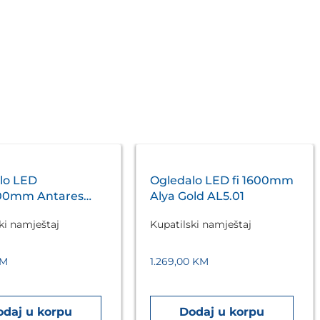
lo LED
Ogledalo LED fi 1600mm
00mm Antares
Alya Gold AL5.01
A5.01
ki namještaj
Kupatilski namještaj
M
1.269,00
KM
odaj u korpu
Dodaj u korpu