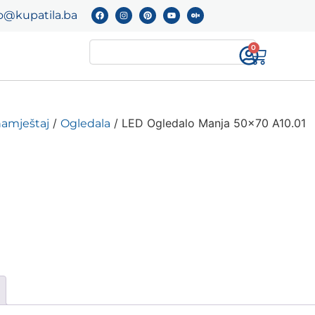
o@kupatila.ba
0
/
/ LED Ogledalo Manja 50×70 A10.01
namještaj
Ogledala