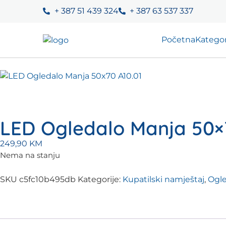
+ 387 51 439 324
+ 387 63 537 337
Početna
Kategor
LED Ogledalo Manja 50×
249,90
KM
Nema na stanju
SKU
c5fc10b495db
Kategorije:
Kupatilski namještaj
,
Ogle