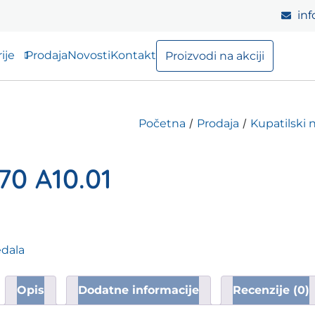
inf
ije
Prodaja
Novosti
Kontakt
Proizvodi na akciji
/
/
Početna
Prodaja
Kupatilski 
70 A10.01
dala
Opis
Dodatne informacije
Recenzije (0)