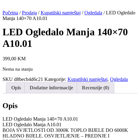
Početna
/
Prodaja
/
Kupatilski namještaj
/
Ogledala
/ LED Ogledalo
Manja 140×70 A10.01
LED Ogledalo Manja 140×70
A10.01
399,00
KM
Nema na stanju
SKU
d8becb4d6c21
Kategorije:
Kupatilski namještaj
,
Ogledala
Opis
Dodatne informacije
Recenzije (0)
Opis
LED Ogledalo Manja 140×70 A10.01
LED Ogledalo Manja A10.01
BOJA SVJETLOSTI OD 3000K TOPLO BIJELE DO 6000K
HLADNO BIJELE. OSVJETLJENJE – PREDNJE I