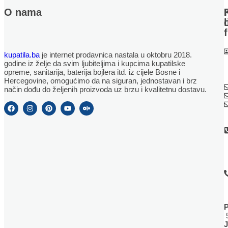
O nama
kupatila.ba
je internet prodavnica nastala u oktobru 2018.
godine iz želje da svim ljubiteljima i kupcima kupatilske
opreme, sanitarija, baterija bojlera itd. iz cijele Bosne i
Hercegovine, omogućimo da na siguran, jednostavan i brz
način dođu do željenih proizvoda uz brzu i kvalitetnu dostavu.
J