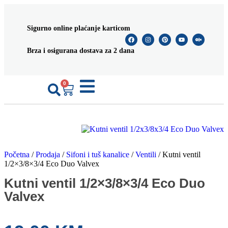
Sigurno online plaćanje karticom
Brza i osigurana dostava za 2 dana
0
Početna
/
Prodaja
/
Sifoni i tuš kanalice
/
Ventili
/ Kutni ventil
1/2×3/8×3/4 Eco Duo Valvex
Kutni ventil 1/2×3/8×3/4 Eco Duo
Valvex