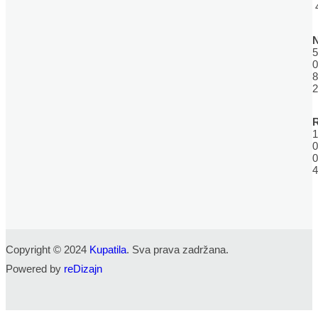
5
0
8
2
R
1
0
0
4
Copyright © 2024
Kupatila
. Sva prava zadržana.
Powered by
reDizajn