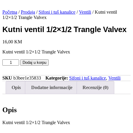
Početna
/
Prodaja
/
Sifoni i tuš kanalice
/
Ventili
/ Kutni ventil
1/2×1/2 Trangle Valvex
Kutni ventil 1/2×1/2 Trangle Valvex
16,00
KM
Kutni ventil 1/2×1/2 Trangle Valvex
Kutni
Dodaj u korpu
ventil
1/2x1/2
Trangle
SKU
b3bee1e35833
Kategorije:
Sifoni i tuš kanalice
,
Ventili
Valvex
Opis
Dodatne informacije
Recenzije (0)
količina
Opis
Kutni ventil 1/2×1/2 Trangle Valvex