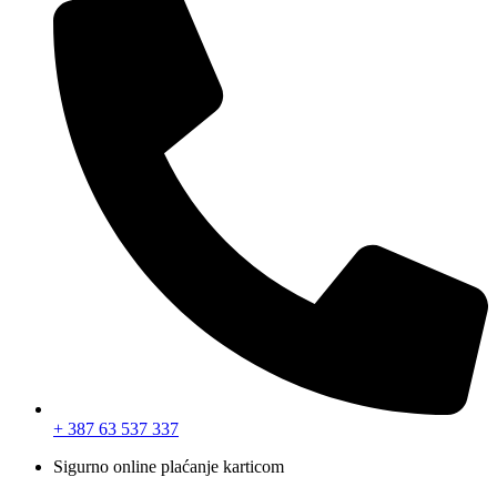
+ 387 63 537 337
Sigurno online plaćanje karticom