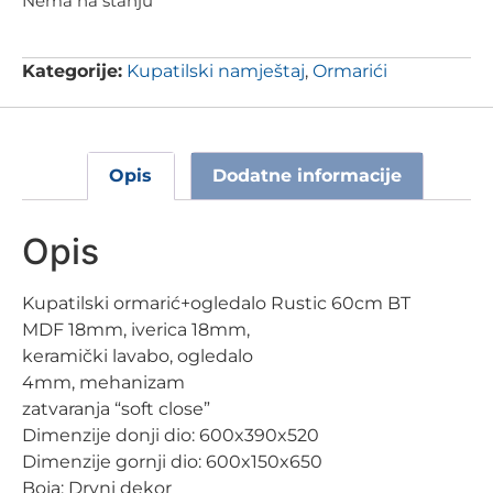
Nema na stanju
Kategorije:
Kupatilski namještaj
,
Ormarići
Opis
Dodatne informacije
Opis
Kupatilski ormarić+ogledalo Rustic 60cm BT
MDF 18mm, iverica 18mm,
keramički lavabo, ogledalo
4mm, mehanizam
zatvaranja “soft close”
Dimenzije donji dio: 600x390x520
Dimenzije gornji dio: 600x150x650
Boja: Drvni dekor