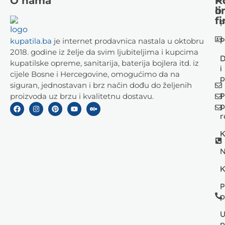
O nama
K
P
li
o
fi
P
P
kupatila.ba
je internet prodavnica nastala u oktobru
2018. godine iz želje da svim ljubiteljima i kupcima
D
kupatilske opreme, sanitarija, baterija bojlera itd. iz
i
cijele Bosne i Hercegovine, omogućimo da na
p
siguran, jednostavan i brz način dođu do željenih
P
proizvoda uz brzu i kvalitetnu dostavu.
p
r
K
N
K
P
p
U
p