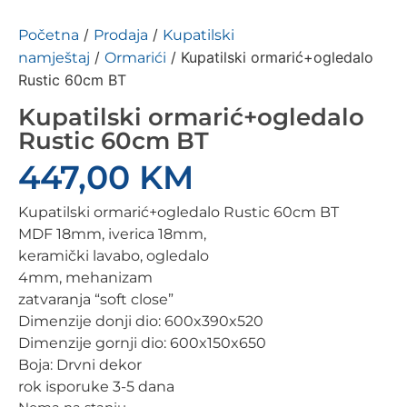
/
/
Početna
Prodaja
Kupatilski
/
/ Kupatilski ormarić+ogledalo
namještaj
Ormarići
Rustic 60cm BT
Kupatilski ormarić+ogledalo
Rustic 60cm BT
447,00
KM
Kupatilski ormarić+ogledalo Rustic 60cm BT
MDF 18mm, iverica 18mm,
keramički lavabo, ogledalo
4mm, mehanizam
zatvaranja “soft close”
Dimenzije donji dio: 600x390x520
Dimenzije gornji dio: 600x150x650
Boja: Drvni dekor
rok isporuke 3-5 dana