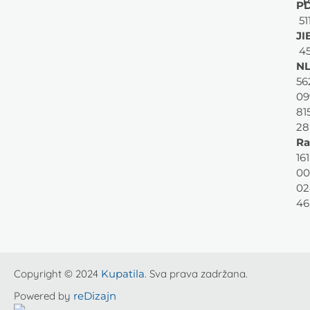
PD
51
JI
45
NL
56
09
81
28
Ra
161
00
02
46
Copyright © 2024
Kupatila
. Sva prava zadržana.
Powered by
reDizajn