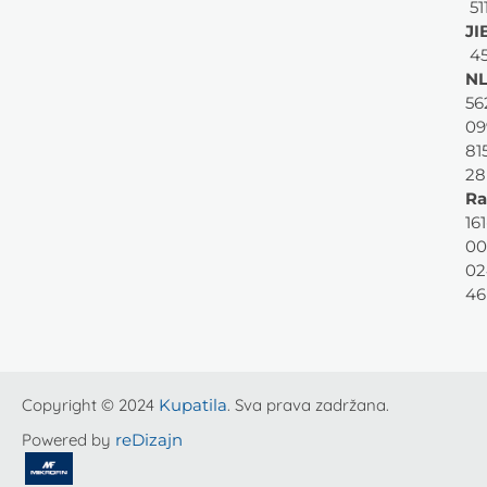
51
JI
45
NL
56
09
81
28
Ra
161
00
02
46
Copyright © 2024
Kupatila
. Sva prava zadržana.
Powered by
reDizajn