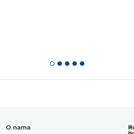
O nama
K
P
li
o