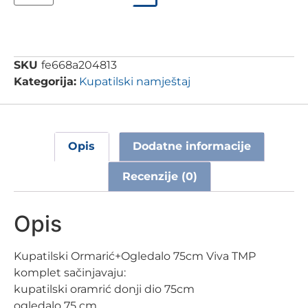
SKU
fe668a204813
Kategorija:
Kupatilski namještaj
Opis
Dodatne informacije
Recenzije (0)
Opis
Kupatilski Ormarić+Ogledalo 75cm Viva TMP
komplet sačinjavaju:
kupatilski oramrić donji dio 75cm
ogledalo 75 cm