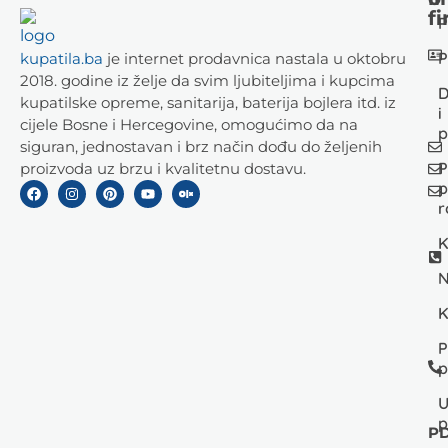
fi
P
P
kupatila.ba
je internet prodavnica nastala u oktobru
2018. godine iz želje da svim ljubiteljima i kupcima
D
kupatilske opreme, sanitarija, baterija bojlera itd. iz
i
cijele Bosne i Hercegovine, omogućimo da na
p
siguran, jednostavan i brz način dođu do željenih
P
proizvoda uz brzu i kvalitetnu dostavu.
p
r
K
N
K
P
p
U
p
PD