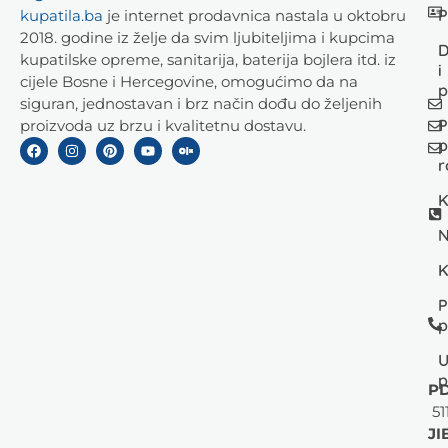
P
kupatila.ba
je internet prodavnica nastala u oktobru
2018. godine iz želje da svim ljubiteljima i kupcima
D
kupatilske opreme, sanitarija, baterija bojlera itd. iz
i
cijele Bosne i Hercegovine, omogućimo da na
p
siguran, jednostavan i brz način dođu do željenih
P
proizvoda uz brzu i kvalitetnu dostavu.
p
r
K
N
K
P
p
U
p
PD
51
JI