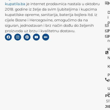
P
kupatila.ba
je internet prodavnica nastala u oktobru
2018. godine iz želje da svim ljubiteljima i kupcima
D
kupatilske opreme, sanitarija, baterija bojlera itd. iz
i
cijele Bosne i Hercegovine, omogućimo da na
p
siguran, jednostavan i brz način dođu do željenih
P
proizvoda uz brzu i kvalitetnu dostavu.
p
r
K
N
K
P
p
U
p
PD
51
JI