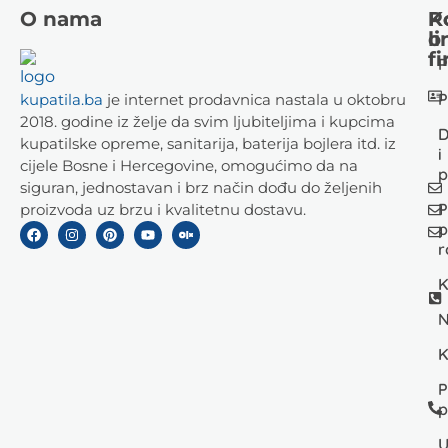
O nama
K
P
li
o
fi
P
P
kupatila.ba
je internet prodavnica nastala u oktobru
2018. godine iz želje da svim ljubiteljima i kupcima
D
kupatilske opreme, sanitarija, baterija bojlera itd. iz
i
cijele Bosne i Hercegovine, omogućimo da na
p
siguran, jednostavan i brz način dođu do željenih
P
proizvoda uz brzu i kvalitetnu dostavu.
p
r
K
N
K
P
p
U