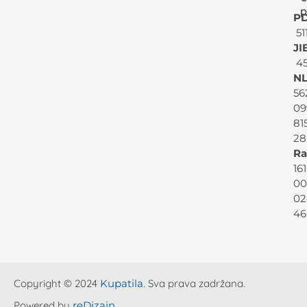
p
PD
51
JI
45
NL
56
09
81
28
Ra
161
00
02
46
Copyright © 2024
Kupatila
. Sva prava zadržana.
Powered by
reDizajn