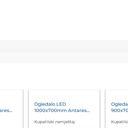
Ogledalo LED
Ogleda
ares
1000x700mm Antares
900x7
Silver A5.01
Silver 
Kupatilski namještaj
Kupatils