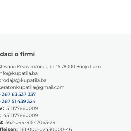
daci o firmi
Stevana Prvovenčanog br. 16 78000 Banja Luka
info@kupatila.ba
prodaja@kupatila.ba
ceratonkupatila@gmail.com
+ 387 63 537 337
+ 387 51 439 324
V:
511177860009
:
4511177860009
B:
562-099-81547063-28
ffeisen:
161-000-02430000-46