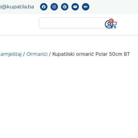
o@kupatila.ba
0
/
/ Kupatilski ormarić Polar 50cm BT
namještaj
Ormarići