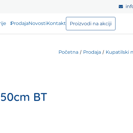
inf
ije
Prodaja
Novosti
Kontakt
Proizvodi na akciji
/
/
Početna
Prodaja
Kupatilski 
r 50cm BT