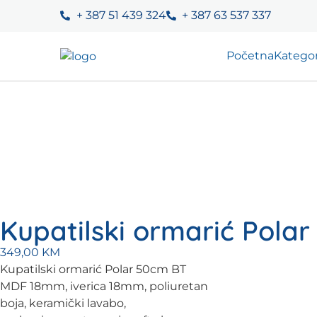
+ 387 51 439 324
+ 387 63 537 337
Početna
Kategor
Kupatilski ormarić Pola
349,00
KM
Kupatilski ormarić Polar 50cm BT
MDF 18mm, iverica 18mm, poliuretan
boja, keramički lavabo,