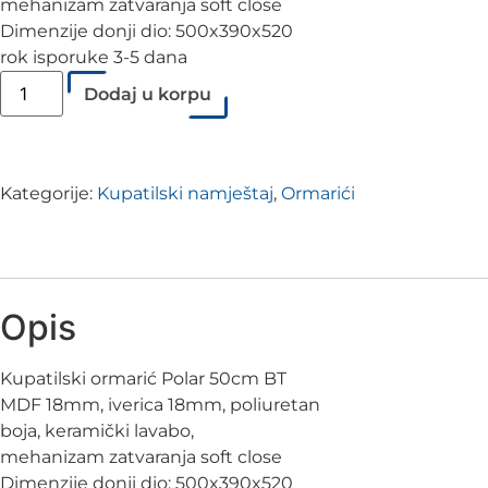
mehanizam zatvaranja soft close
Dimenzije donji dio: 500x390x520
rok isporuke 3-5 dana
Dodaj u korpu
Kategorije:
Kupatilski namještaj
,
Ormarići
Opis
Kupatilski ormarić Polar 50cm BT
MDF 18mm, iverica 18mm, poliuretan
boja, keramički lavabo,
mehanizam zatvaranja soft close
Dimenzije donji dio: 500x390x520