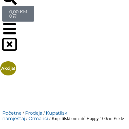
0,00
KM
0
Akcija!
Početna
Prodaja
Kupatilski
/
/
namještaj
Ormarići
/
/ Kupatilski ormarić Happy 100cm Eckle