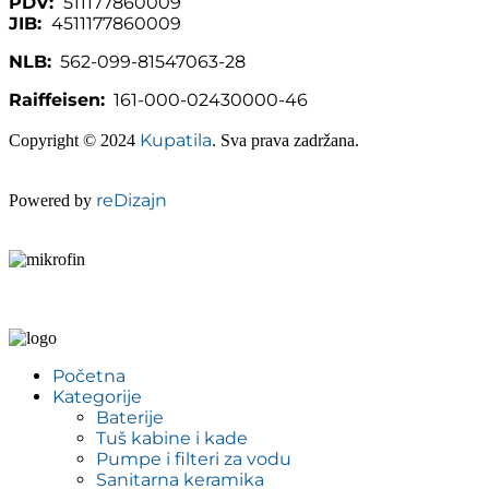
PDV:
511177860009
JIB:
4511177860009
NLB:
562-099-81547063-28
Raiffeisen:
161-000-02430000-46
Kupatila
Copyright © 2024
. Sva prava zadržana.
reDizajn
Powered by
Početna
Kategorije
Baterije
Tuš kabine i kade
Pumpe i filteri za vodu
Sanitarna keramika