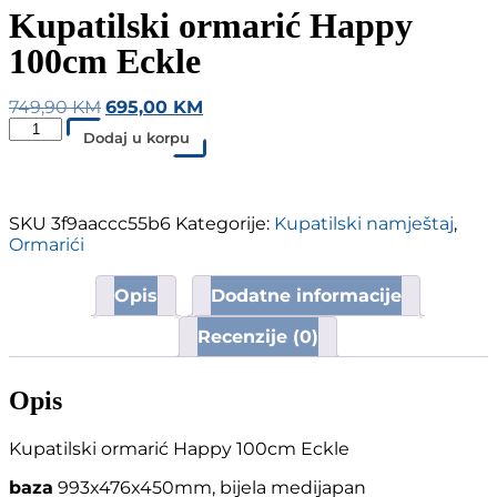
Kupatilski ormarić Happy
100cm Eckle
749,90
KM
695,00
KM
Dodaj u korpu
SKU
3f9aaccc55b6
Kategorije:
Kupatilski namještaj
,
Ormarići
Opis
Dodatne informacije
Recenzije (0)
Opis
Kupatilski ormarić Happy 100cm Eckle
baza
993x476x450mm, bijela medijapan