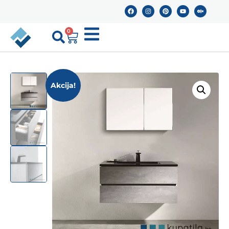
0
Akcija!