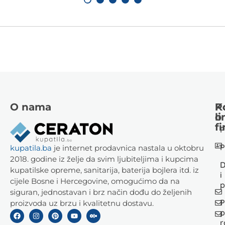
O nama
K
P
li
o
fi
P
P
kupatila.ba
je internet prodavnica nastala u oktobru
2018. godine iz želje da svim ljubiteljima i kupcima
D
kupatilske opreme, sanitarija, baterija bojlera itd. iz
i
cijele Bosne i Hercegovine, omogućimo da na
p
siguran, jednostavan i brz način dođu do željenih
P
proizvoda uz brzu i kvalitetnu dostavu.
p
r