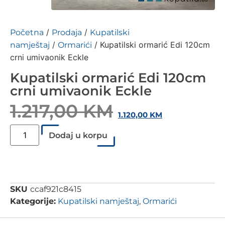
/
/
Početna
Prodaja
Kupatilski
/
/ Kupatilski ormarić Edi 120cm
namještaj
Ormarići
crni umivaonik Eckle
Kupatilski ormarić Edi 120cm
crni umivaonik Eckle
1.217,00
KM
1.120,00
KM
Dodaj u korpu
SKU
ccaf921c8415
Kategorije:
Kupatilski namještaj
,
Ormarići