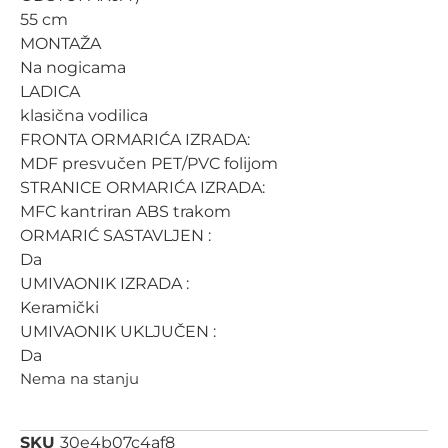
55 cm
MONTAŽA
Na nogicama
LADICA
klasična vodilica
FRONTA ORMARIĆA IZRADA:
MDF presvučen PET/PVC folijom
STRANICE ORMARIĆA IZRADA:
MFC kantriran ABS trakom
ORMARIĆ SASTAVLJEN :
Da
UMIVAONIK IZRADA :
Keramički
UMIVAONIK UKLJUČEN :
Da
Nema na stanju
SKU
30e4b07c4af8