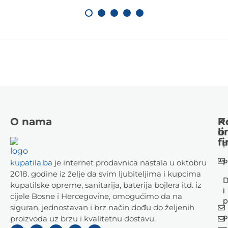
O nama
K
P
li
o
fi
P
P
kupatila.ba
je internet prodavnica nastala u oktobru
2018. godine iz želje da svim ljubiteljima i kupcima
D
kupatilske opreme, sanitarija, baterija bojlera itd. iz
i
cijele Bosne i Hercegovine, omogućimo da na
p
siguran, jednostavan i brz način dođu do željenih
P
proizvoda uz brzu i kvalitetnu dostavu.