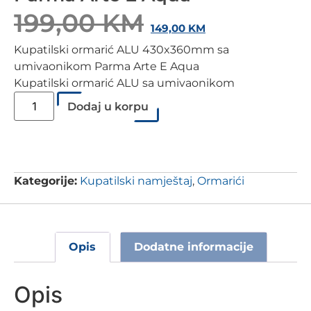
199,00
KM
149,00
KM
Kupatilski ormarić ALU 430x360mm sa
umivaonikom Parma Arte E Aqua
Kupatilski ormarić ALU sa umivaonikom
Dodaj u korpu
Kategorije:
Kupatilski namještaj
,
Ormarići
Opis
Dodatne informacije
Opis