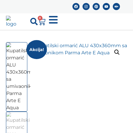
0
Akcija!