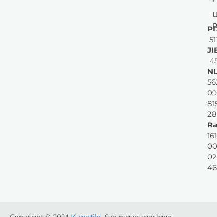
U
p
PD
51
JI
45
NL
56
09
81
28
Ra
161
00
02
46
Copyright © 2024
Kupatila
. Sva prava zadržana.