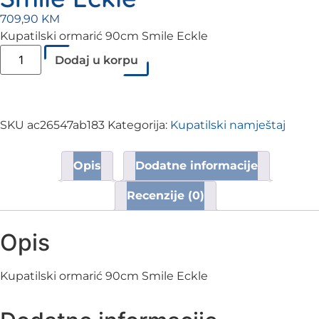
709,90
KM
Kupatilski ormarić 90cm Smile Eckle
Dodaj u korpu
SKU
ac26547ab183
Kategorija:
Kupatilski namještaj
Opis
Dodatne informacije
Recenzije (0)
Opis
Kupatilski ormarić 90cm Smile Eckle