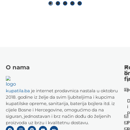
O nama
K
P
li
o
fi
P
P
kupatila.ba
je internet prodavnica nastala u oktobru
2018. godine iz želje da svim ljubiteljima i kupcima
D
kupatilske opreme, sanitarija, baterija bojlera itd. iz
i
cijele Bosne i Hercegovine, omogućimo da na
p
siguran, jednostavan i brz način dođu do željenih
P
proizvoda uz brzu i kvalitetnu dostavu.
p