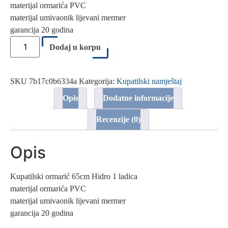
materijal ormarića PVC
materijal umivaonik lijevani mermer
garancija 20 godina
Kupatilski
ormarić
Dodaj u korpu
65cm
Aqua
PVC
ladica
SKU
7b17c0b6334a
Kategorija:
Kupatilski namještaj
TMP
količina
Opis
Dodatne informacije
Recenzije (0)
Opis
Kupatilski ormarić 65cm Hidro 1 ladica
materijal ormarića PVC
materijal umivaonik lijevani mermer
garancija 20 godina