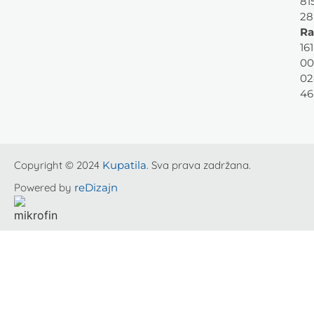
81
28
Ra
161
00
02
46
Copyright © 2024
Kupatila
. Sva prava zadržana.
Powered by
reDizajn