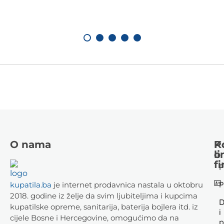
O nama
K
P
li
o
fi
P
P
kupatila.ba
je internet prodavnica nastala u oktobru
2018. godine iz želje da svim ljubiteljima i kupcima
D
kupatilske opreme, sanitarija, baterija bojlera itd. iz
i
cijele Bosne i Hercegovine, omogućimo da na
p