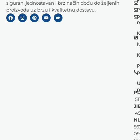
siguran, jednostavan i brz način dođu do željenih
P
proizvoda uz brzu i kvalitetnu dostavu.
p
r
K
N
K
P
p
U
p
PD
51
JI
45
NL
56
09