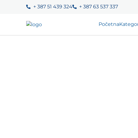
+ 387 51 439 324
+ 387 63 537 337
Početna
Kategor