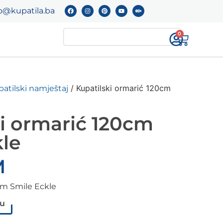
o@kupatila.ba
0
/ Kupatilski ormarić 120cm
atilski namještaj
ki ormarić 120cm
kle
M
cm Smile Eckle
pu