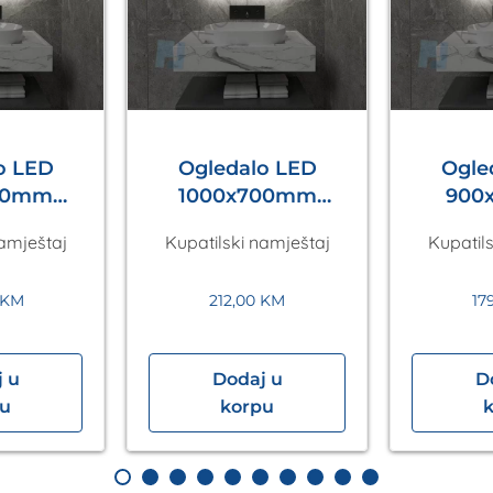
o LED
Ogledalo LED
Ogle
00mm
1000x700mm
900
Silver
Antares Silver
Antar
namještaj
Kupatilski namještaj
Kupatil
1
A5.01
KM
212,00
KM
17
 u
Dodaj u
D
pu
korpu