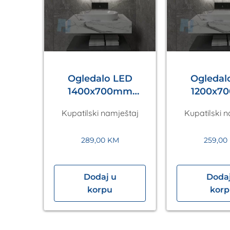
ED
Ogledalo LED
Ogledal
lta
1400x700mm
1200x7
old
Antares Silver
Antares 
eštaj
Kupatilski namještaj
Kupatilski 
A5.01
A5.0
289,00
KM
259,00
Dodaj u
Dodaj
korpu
kor