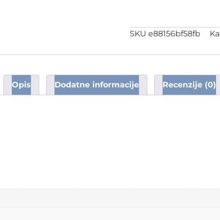
SKU
e88156bf58fb
Ka
Opis
Dodatne informacije
Recenzije (0)