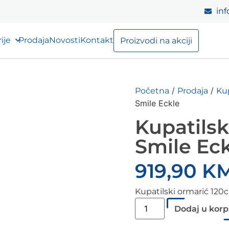
inf
ije
Prodaja
Novosti
Kontakt
Proizvodi na akciji
/
/
Početna
Prodaja
Kup
Smile Eckle
Kupatils
Smile Ec
919,90
K
Kupatilski ormarić 120
Dodaj u kor