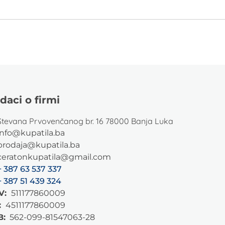
daci o firmi
Stevana Prvovenčanog br. 16 78000 Banja Luka
info@kupatila.ba
prodaja@kupatila.ba
ceratonkupatila@gmail.com
+ 387 63 537 337
+ 387 51 439 324
V:
511177860009
:
4511177860009
B:
562-099-81547063-28