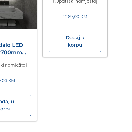
Kupatilski namještaj
1.269,00
KM
Dodaj u
dalo LED
Og
korpu
x700mm
140
es Silver
ski namještaj
Kup
A5.01
9,00
KM
odaj u
korpu