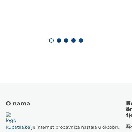
O nama
K
P
li
o
fi
P
P
kupatila.ba
je internet prodavnica nastala u oktobru