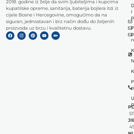
2018. godine iz želje da svim ljubiteljima i kupcima
D
kupatilske opreme, sanitarija, baterija bojlera itd. iz
i
cijele Bosne i Hercegovine, omogućimo da na
p
siguran, jednostavan i brz način dođu do željenih
P
proizvoda uz brzu i kvalitetnu dostavu.
p
r
K
N
K
P
p
U
p
PD
51
JI
45
NL