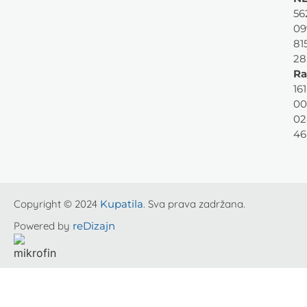
56
09
81
28
Ra
161
00
02
46
Copyright © 2024
Kupatila
. Sva prava zadržana.
Powered by
reDizajn