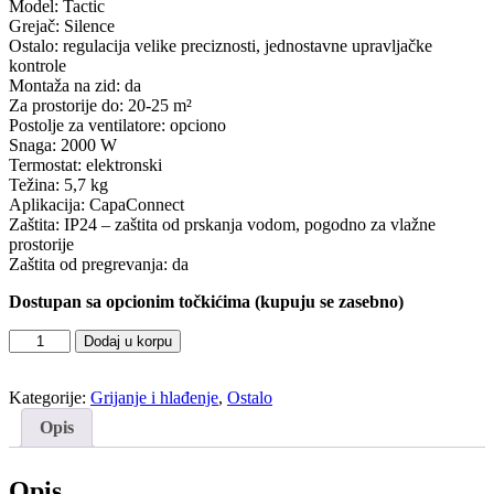
Model: Tactic
Grejač: Silence
Ostalo: regulacija velike preciznosti, jednostavne upravljačke
kontrole
Montaža na zid: da
Za prostorije do: 20-25 m²
Postolje za ventilatore: opciono
Snaga: 2000 W
Termostat: elektronski
Težina: 5,7 kg
Aplikacija: CapaConnect
Zaštita: IP24 – zaštita od prskanja vodom, pogodno za vlažne
prostorije
Zaštita od pregrevanja: da
Dostupan sa opcionim točkićima (kupuju se zasebno)
Konvektor
Dodaj u korpu
Intuis
Tactic
Kategorije:
Grijanje i hlađenje
,
Ostalo
2000W
WIFI
Opis
količina
Opis