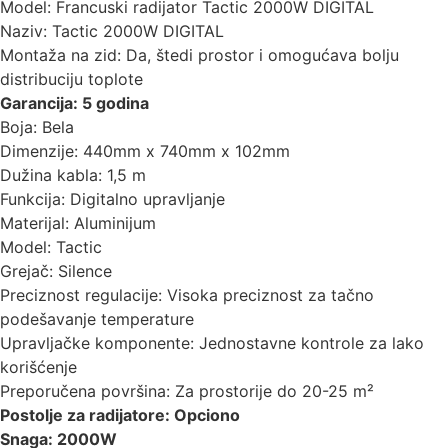
Model: Francuski radijator Tactic 2000W DIGITAL
Naziv: Tactic 2000W DIGITAL
Montaža na zid: Da, štedi prostor i omogućava bolju
distribuciju toplote
Garancija: 5 godina
Boja: Bela
Dimenzije: 440mm x 740mm x 102mm
Dužina kabla: 1,5 m
Funkcija: Digitalno upravljanje
Materijal: Aluminijum
Model: Tactic
Grejač: Silence
Preciznost regulacije: Visoka preciznost za tačno
podešavanje temperature
Upravljačke komponente: Jednostavne kontrole za lako
korišćenje
Preporučena površina: Za prostorije do 20-25 m²
Postolje za radijatore: Opciono
Snaga: 2000W