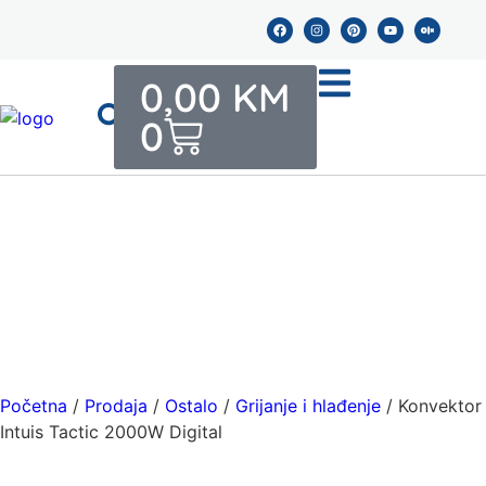
0,00
KM
0
Početna
/
Prodaja
/
Ostalo
/
Grijanje i hlađenje
/ Konvektor
Intuis Tactic 2000W Digital