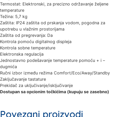
Termostat: Elektronski, za precizno održavanje željene
temperature
Težina: 5,7 kg
Zaštita: IP24 zaštita od prskanja vodom, pogodna za
upotrebu u vlažnim prostorijama
Zaštita od pregrevanja: Da
Kontrola pomoću digitalnog displeja
Kontrola sobne temperature
Elektronska regulacija
Jednostavno podešavanje temperature pomoću + i –
dugmića
Ručni izbor između režima Comfort/Eco/Away/Standby
Zaključavanje tastature
Prekidač za uključivanje/isključivanje
Dostupan sa opcionim točkićima (kupuju se zasebno)
Povezani proizvodi