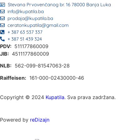
Stevana Prvovenčanog br. 16 78000 Banja Luka
info@kupatila.ba
prodaja@kupatila.ba
ceratonkupatila@gmail.com
+ 387 63 537 337
+ 387 51 439 324
PDV:
511177860009
JIB:
4511177860009
NLB:
562-099-81547063-28
Raiffeisen:
161-000-02430000-46
Copyright © 2024
Kupatila
. Sva prava zadržana.
Powered by
reDizajn