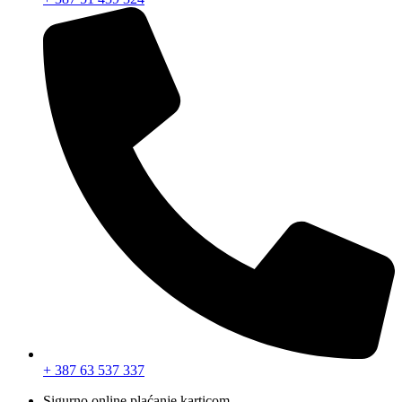
+ 387 63 537 337
Sigurno online plaćanje karticom