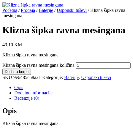
Početna
/
Prodaja
/
Baterije
/
Usponski tuševi
/ Klizna šipka ravna
mesingana
Klizna šipka ravna mesingana
49,10
KM
Klizna šipka ravna mesingana
Klizna šipka ravna mesingana količina
Dodaj u korpu
SKU
9e6485c58a21
Kategorije:
Baterije
,
Usponski tuševi
Opis
Dodatne informacije
Recenzije (0)
Opis
Klizna šipka ravna mesingana