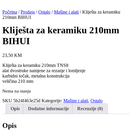
Početna
/
Prodaja
/
Ostalo
/
Mašine i alati
/ Kliješta za keramiku
210mm BIHUI
Kliješta za keramiku 210mm
BIHUI
23,50
KM
Kliješta za keramiku 210mm TNS8
alat dvostruke namjene za rezanje i lomljenje
karbidni točak, metalna konstrukcija
veličina 210 mm
Nema na stanju
SKU
5b24f463e25d
Kategorije:
Mašine i alati
,
Ostalo
Opis
Dodatne informacije
Recenzije (0)
Opis