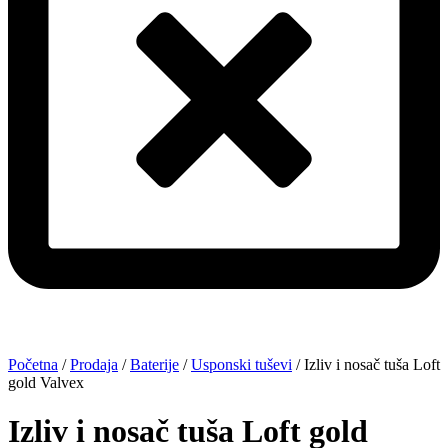
Početna
/
Prodaja
/
Baterije
/
Usponski tuševi
/ Izliv i nosač tuša Loft
gold Valvex
Izliv i nosač tuša Loft gold