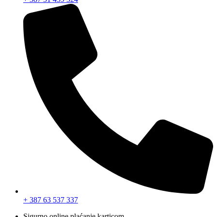
+ 387 63 537 337
Sigurno online plaćanje karticom