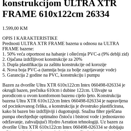
konstrukcijom ULTRA XTR
FRAME 610x122cm 26334
1.599,00
KM
OPIS I KARAKTERISTIKE
Prednosti ULTRA XTR FRAME bazena u odnosu na ULTRA
FRAME bazene:
1. 50% veća otportnost na habanje i oštećenja PVC-a (9% deblji zid)
2. Ojačana izdržljivost konstrukcije za 20%
3. Dupla plastifikacija za zaštitu konstrukcije od korozije
4. Nova boja PVC-a (tamnija boja za bolje zagrijavanje vode)
5. Garancija 2 godine na PVC, konstrukciju i pumpu
Bazen za dvorište Ultra XTR 610x122cm Intex 060498-026334 je
okrugli bazen, prečnika 610cm i dubine 122cm. Uživajte sa
porodicom u ovom komfornom bazenu cijelo ljeto. Konstrukcija
bazena Ultra XTR 610x122cm Intex 060498-026334 je napravljena
od pocinkovanog čelika, a konstrukcija je dvostruko plastificirana,
kako bi bazen bio izdržljiviji i dugotrajniji. Snažna filter pješčana
pumpa obezbjeđuje optimalno čistoću i bistrost vode i jednostavno
održavanje, zahvaljujući Hydro Aeration tehnologiji. Uz bazen za
dvorište Ultra XTR 610x122cm Intex 060498-026334 se dobijaju