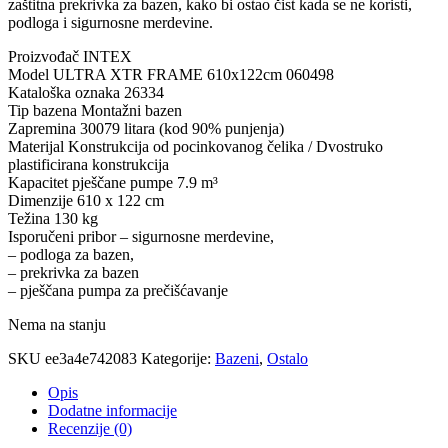
zaštitna prekrivka za bazen, kako bi ostao čist kada se ne koristi,
podloga i sigurnosne merdevine.
Proizvođač INTEX
Model ULTRA XTR FRAME 610x122cm 060498
Kataloška oznaka 26334
Tip bazena Montažni bazen
Zapremina 30079 litara (kod 90% punjenja)
Materijal Konstrukcija od pocinkovanog čelika / Dvostruko
plastificirana konstrukcija
Kapacitet pješčane pumpe 7.9 m³
Dimenzije 610 x 122 cm
Težina 130 kg
Isporučeni pribor – sigurnosne merdevine,
– podloga za bazen,
– prekrivka za bazen
– pješčana pumpa za prečišćavanje
Nema na stanju
SKU
ee3a4e742083
Kategorije:
Bazeni
,
Ostalo
Opis
Dodatne informacije
Recenzije (0)