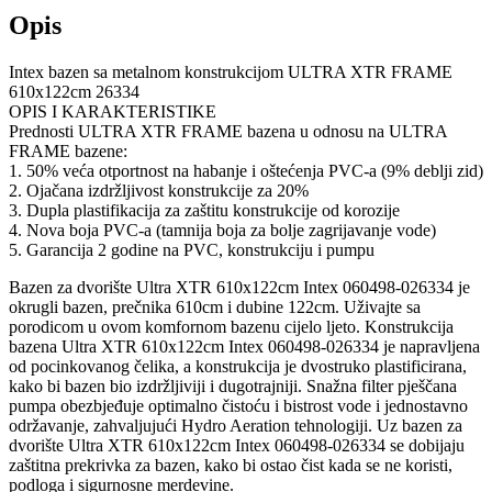
Opis
Intex bazen sa metalnom konstrukcijom ULTRA XTR FRAME
610x122cm 26334
OPIS I KARAKTERISTIKE
Prednosti ULTRA XTR FRAME bazena u odnosu na ULTRA
FRAME bazene:
1. 50% veća otportnost na habanje i oštećenja PVC-a (9% deblji zid)
2. Ojačana izdržljivost konstrukcije za 20%
3. Dupla plastifikacija za zaštitu konstrukcije od korozije
4. Nova boja PVC-a (tamnija boja za bolje zagrijavanje vode)
5. Garancija 2 godine na PVC, konstrukciju i pumpu
Bazen za dvorište Ultra XTR 610x122cm Intex 060498-026334 je
okrugli bazen, prečnika 610cm i dubine 122cm. Uživajte sa
porodicom u ovom komfornom bazenu cijelo ljeto. Konstrukcija
bazena Ultra XTR 610x122cm Intex 060498-026334 je napravljena
od pocinkovanog čelika, a konstrukcija je dvostruko plastificirana,
kako bi bazen bio izdržljiviji i dugotrajniji. Snažna filter pješčana
pumpa obezbjeđuje optimalno čistoću i bistrost vode i jednostavno
održavanje, zahvaljujući Hydro Aeration tehnologiji. Uz bazen za
dvorište Ultra XTR 610x122cm Intex 060498-026334 se dobijaju
zaštitna prekrivka za bazen, kako bi ostao čist kada se ne koristi,
podloga i sigurnosne merdevine.