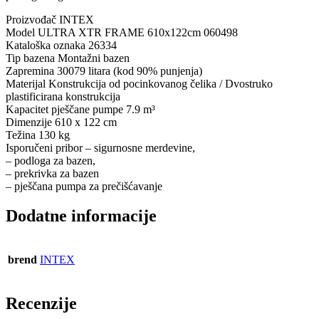
Proizvođač INTEX
Model ULTRA XTR FRAME 610x122cm 060498
Kataloška oznaka 26334
Tip bazena Montažni bazen
Zapremina 30079 litara (kod 90% punjenja)
Materijal Konstrukcija od pocinkovanog čelika / Dvostruko
plastificirana konstrukcija
Kapacitet pješčane pumpe 7.9 m³
Dimenzije 610 x 122 cm
Težina 130 kg
Isporučeni pribor – sigurnosne merdevine,
– podloga za bazen,
– prekrivka za bazen
– pješčana pumpa za prečišćavanje
Dodatne informacije
brend
INTEX
Recenzije