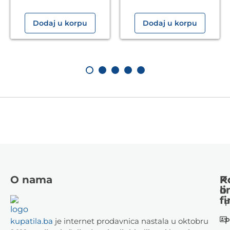
Dodaj u korpu
Dodaj u korpu
O nama
K
P
li
o
fi
P
P
kupatila.ba
je internet prodavnica nastala u oktobru