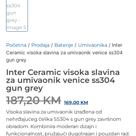
/
/
/
/ Inter
Početna
Prodaja
Baterije
Umivaonika
Ceramic visoka slavina za umivaonik venice ss304
gun grey
Inter Ceramic visoka slavina
za umivaonik venice ss304
gun grey
187,20
KM
169,00
KM
Visoka slavina za umivaonik izrađena od
nehrđajućeg čelika SS304 s gun grey završnom
obradom. Kombinira moderan dizajn i
funkcionalnost, pružajući dugotrajan i pouzdan rad.