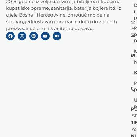
2018. godine iz želje da svim ljubiteljima i kupcima
D
kupatilske opreme, sanitarija, baterija bojlera itd. iz
i
cijele Bosne i Hercegovine, omogućimo da na
p
siguran, jednostavan i brz način dođu do željenih
P
proizvoda uz brzu i kvalitetnu dostavu.
p
r
K
N
K
P
p
U
p
PD
51
JI
45
NL