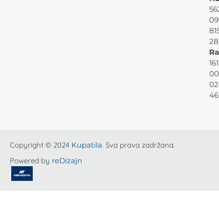
56
09
81
28
Ra
161
00
02
46
Copyright © 2024
Kupatila
. Sva prava zadržana.
Powered by
reDizajn