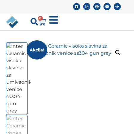
0
Akcija!