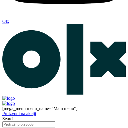
Olx
[mega_menu menu_name="Main menu"]
Proizvodi na akciji
Search