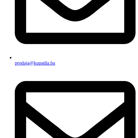
prodaja@kupatila.ba