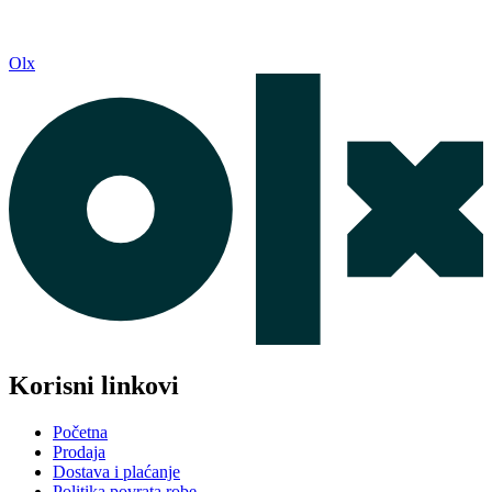
Olx
Korisni linkovi
Početna
Prodaja
Dostava i plaćanje
Politika povrata robe