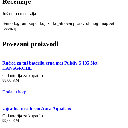
Recenzije
kromirana/crna
količina
Još nema recenzija.
Samo logirani kupci koji su kupili ovaj proizvod mogu napisati
recenziju.
Povezani proizvodi
Ručica za tuš bateriju crna mat Pulsify S 105 3jet
HANSGROHE
Galanterija za kupatilo
88,00
KM
Dodaj u korpu
Ugradna niša hrom Aura AquaLux
Galanterija za kupatilo
99,00
KM