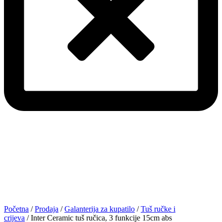
Početna
/
Prodaja
/
Galanterija za kupatilo
/
Tuš ručke i
crijeva
/ Inter Ceramic tuš ručica, 3 funkcije 15cm abs