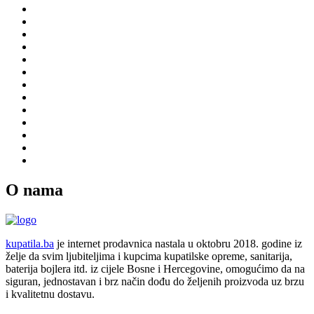
O nama
kupatila.ba
je internet prodavnica nastala u oktobru 2018. godine iz
želje da svim ljubiteljima i kupcima kupatilske opreme, sanitarija,
baterija bojlera itd. iz cijele Bosne i Hercegovine, omogućimo da na
siguran, jednostavan i brz način dođu do željenih proizvoda uz brzu
i kvalitetnu dostavu.