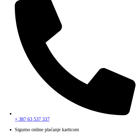
+ 387 63 537 337
Sigurno online plaćanje karticom