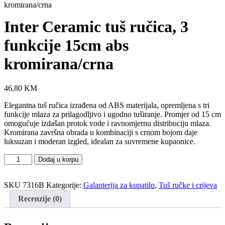
kromirana/crna
Inter Ceramic tuš ručica, 3
funkcije 15cm abs
kromirana/crna
46,80
KM
Elegantna tuš ručica izrađena od ABS materijala, opremljena s tri
funkcije mlaza za prilagodljivo i ugodno tuširanje. Promjer od 15 cm
omogućuje izdašan protok vode i ravnomjernu distribuciju mlaza.
Kromirana završna obrada u kombinaciji s crnom bojom daje
luksuzan i moderan izgled, idealan za suvremene kupaonice.
Inter
Dodaj u korpu
Ceramic
tuš
ručica,
SKU
7316B
Kategorije:
Galanterija za kupatilo
,
Tuš ručke i crijeva
3
Recenzije (0)
funkcije
15cm
abs