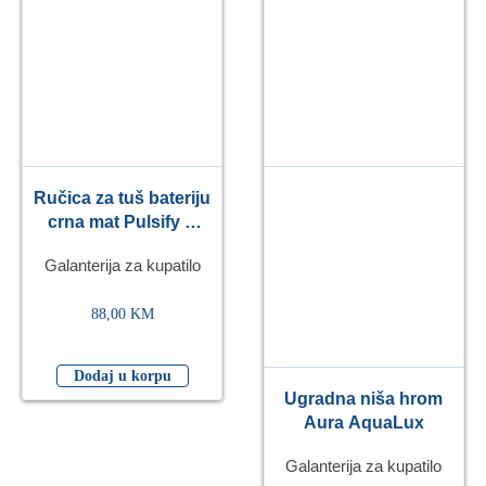
Ručica za tuš bateriju
crna mat Pulsify S
105 3jet
Galanterija za kupatilo
HANSGROHE
88,00
KM
Dodaj u korpu
Ugradna niša hrom
Aura AquaLux
Galanterija za kupatilo