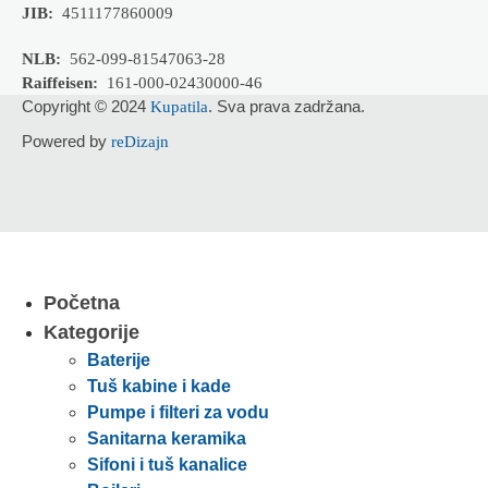
JIB:
4511177860009
NLB:
562-099-81547063-28
Raiffeisen:
161-000-02430000-46
Copyright © 2024
. Sva prava zadržana.
Kupatila
Powered by
reDizajn
Početna
Kategorije
Baterije
Tuš kabine i kade
Pumpe i filteri za vodu
Sanitarna keramika
Sifoni i tuš kanalice