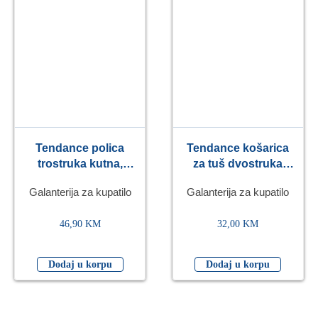
Tendance polica
Tendance košarica
trostruka kutna,
za tuš dvostruka
metal, bambus/crna
kutna, metal,
Galanterija za kupatilo
Galanterija za kupatilo
bambus/crna
46,90
KM
32,00
KM
Dodaj u korpu
Dodaj u korpu