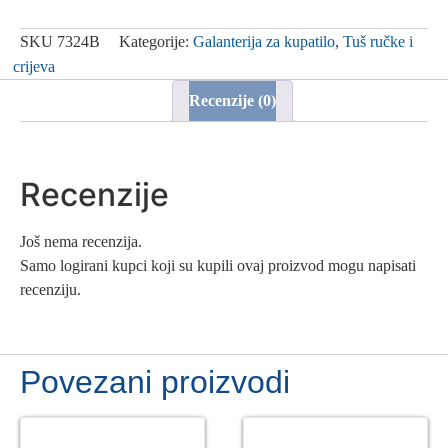
ručica,
3
funkcije
SKU
7324B
Kategorije:
Galanterija za kupatilo
,
Tuš ručke i
13cm
crijeva
abs
kromirana/crna
Recenzije (0)
količina
Recenzije
Još nema recenzija.
Samo logirani kupci koji su kupili ovaj proizvod mogu napisati
recenziju.
Povezani proizvodi