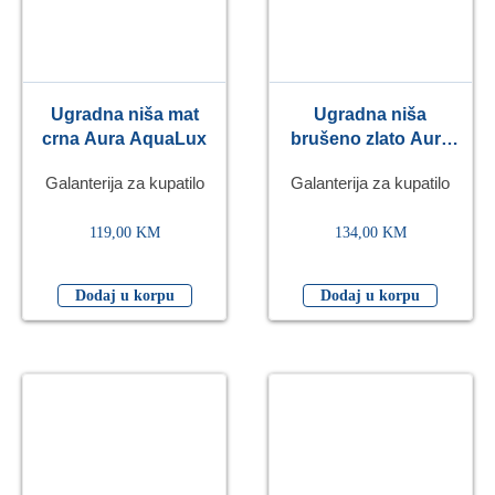
Ugradna niša mat
Ugradna niša
crna Aura AquaLux
brušeno zlato Aura
AquaLux
Galanterija za kupatilo
Galanterija za kupatilo
119,00
KM
134,00
KM
Dodaj u korpu
Dodaj u korpu