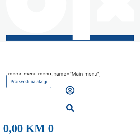
[mega_menu menu_name="Main menu"]
Proizvodi na akciji
0,00
KM
0