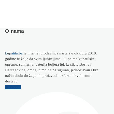
O nama
kupatila.ba
je internet prodavnica nastala u oktobru 2018.
godine iz želje da svim ljubiteljima i kupcima kupatilske
opreme, sanitarija, baterija bojlera itd. iz cijele Bosne i
Hercegovine, omogućimo da na siguran, jednostavan i brz
način dođu do željenih proizvoda uz brzu i kvalitetnu
dostavu.
Facebook