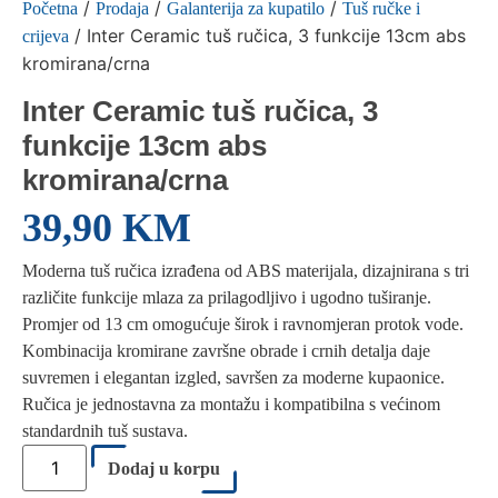
/
/
/
Početna
Prodaja
Galanterija za kupatilo
Tuš ručke i
/ Inter Ceramic tuš ručica, 3 funkcije 13cm abs
crijeva
kromirana/crna
Inter Ceramic tuš ručica, 3
funkcije 13cm abs
kromirana/crna
39,90
KM
Moderna tuš ručica izrađena od ABS materijala, dizajnirana s tri
različite funkcije mlaza za prilagodljivo i ugodno tuširanje.
Promjer od 13 cm omogućuje širok i ravnomjeran protok vode.
Kombinacija kromirane završne obrade i crnih detalja daje
suvremen i elegantan izgled, savršen za moderne kupaonice.
Ručica je jednostavna za montažu i kompatibilna s većinom
standardnih tuš sustava.
Inter
Ceramic
Dodaj u korpu
tuš