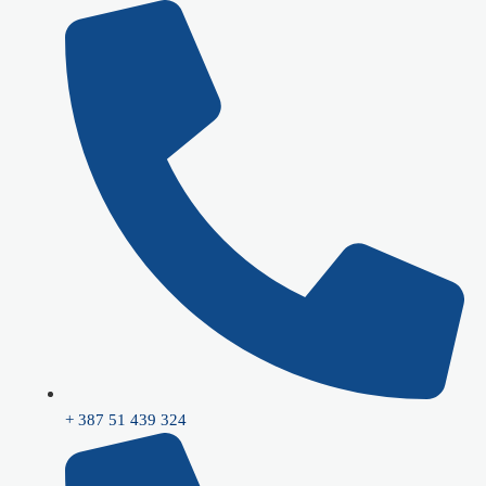
Skip
to
content
+ 387 51 439 324