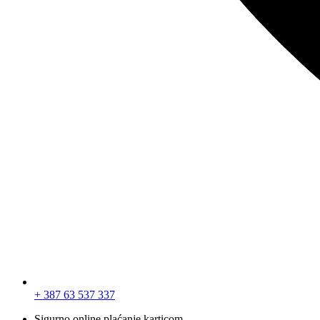
+ 387 63 537 337
Sigurno online plaćanje karticom