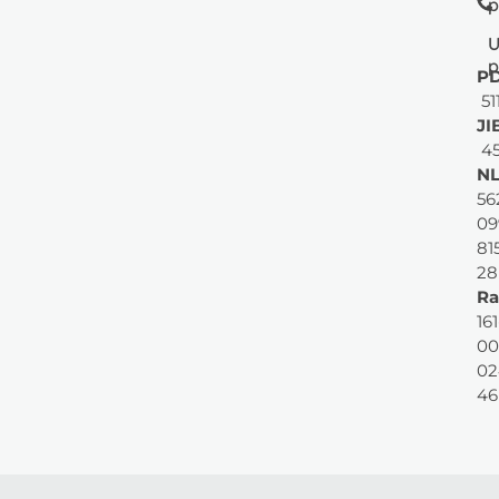
p
U
p
PD
51
JI
45
NL
56
09
81
28
Ra
161
00
02
46