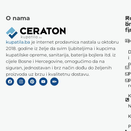
O nama
K
P
li
o
fi
P
P
kupatila.ba
je internet prodavnica nastala u oktobru
2018. godine iz želje da svim ljubiteljima i kupcima
D
kupatilske opreme, sanitarija, baterija bojlera itd. iz
i
cijele Bosne i Hercegovine, omogućimo da na
p
siguran, jednostavan i brz način dođu do željenih
P
proizvoda uz brzu i kvalitetnu dostavu.
p
r
K
N
K
P