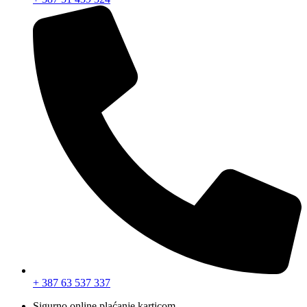
+ 387 63 537 337
Sigurno online plaćanje karticom