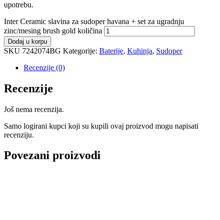
upotrebu.
Inter Ceramic slavina za sudoper havana + set za ugradnju
zinc/mesing brush gold količina
Dodaj u korpu
SKU
7242074BG
Kategorije:
Baterije
,
Kuhinja
,
Sudoper
Recenzije (0)
Recenzije
Još nema recenzija.
Samo logirani kupci koji su kupili ovaj proizvod mogu napisati
recenziju.
Povezani proizvodi