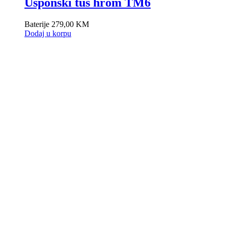
Usponski tuš hrom TM6
Baterije
279,00
KM
Dodaj u korpu