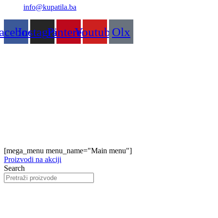
info@kupatila.ba
acebook
Instagram
Pinterest
Youtube
Olx
[mega_menu menu_name="Main menu"]
Proizvodi na akciji
Search