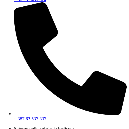
+ 387 63 537 337
Sigurno online plaćanje karticom