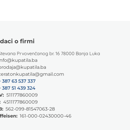
daci o firmi
Stevana Prvovenčanog br. 16 78000 Banja Luka
info@kupatila.ba
prodaja@kupatila.ba
ceratonkupatila@gmail.com
+ 387 63 537 337
+ 387 51 439 324
V:
511177860009
:
4511177860009
B:
562-099-81547063-28
ffeisen:
161-000-02430000-46