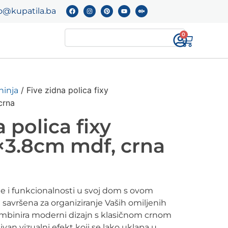
o@kupatila.ba
0
/ Five zidna polica fixy
hinja
crna
 polica fixy
×3.8cm mdf, crna
je i funkcionalnosti u svoj dom s ovom
savršena za organiziranje Vaših omiljenih
ombinira moderni dizajn s klasičnom crnom
ivan vizualni efekt koji se lako uklapa u