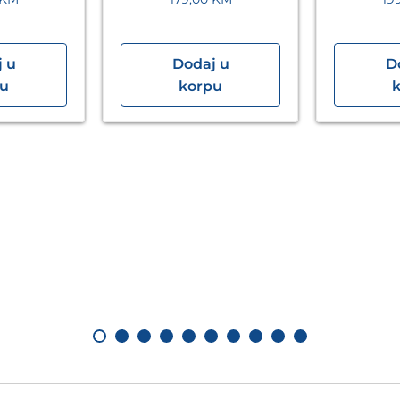
 u
Dodaj u
D
pu
korpu