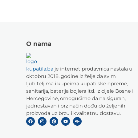
O nama
kupatila.ba
je internet prodavnica nastala u
oktobru 2018. godine iz želje da svim
ljubiteljima i kupcima kupatilske opreme,
sanitarija, baterija bojlera itd. iz cijele Bosne i
Hercegovine, omogućimo da na siguran,
jednostavan i brz način dođu do željenih
proizvoda uz brzu i kvalitetnu dostavu.