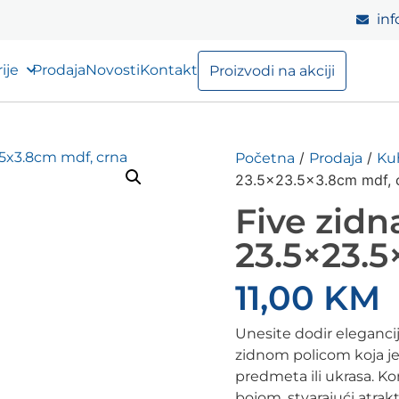
inf
ije
Prodaja
Novosti
Kontakt
Proizvodi na akciji
/
/
Početna
Prodaja
Ku
23.5×23.5×3.8cm mdf, 
Five zidna
23.5×23.5
11,00
KM
Unesite dodir eleganci
zidnom policom koja je 
predmeta ili ukrasa. K
bojom, stvarajući atrakt