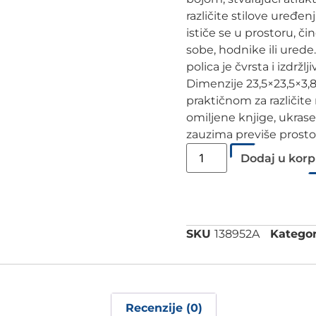
različite stilove uređen
ističe se u prostoru, č
sobe, hodnike ili urede
polica je čvrsta i izdržl
Dimenzije 23,5×23,5×3
praktičnom za različite
omiljene knjige, ukrase,
zauzima previše prostor
Dodaj u kor
SKU
138952A
Kategor
Recenzije (0)