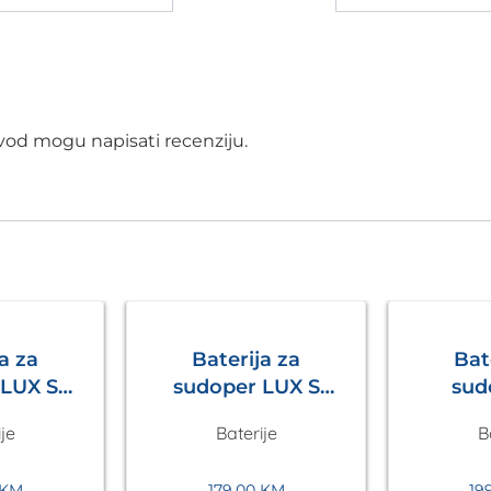
izvod mogu napisati recenziju.
a za
Baterija za
Bat
sudoper LUX S
sud
Siva
Crna Metalac
izvlač
je
Baterije
B
lac
Bež
KM
179,00
KM
19