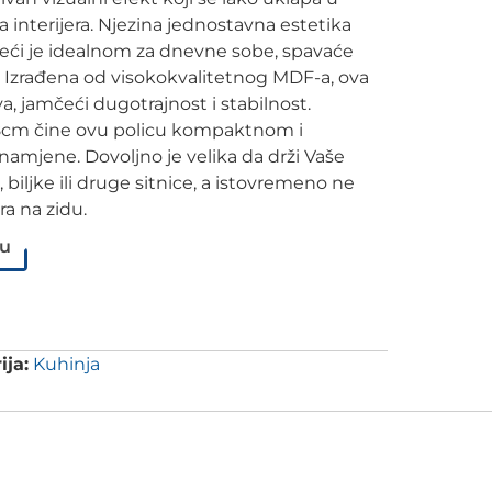
ja interijera. Njezina jednostavna estetika
ineći je idealnom za dnevne sobe, spavaće
. Izrađena od visokokvalitetnog MDF-a, ova
jiva, jamčeći dugotrajnost i stabilnost.
,8cm čine ovu policu kompaktnom i
 namjene. Dovoljno je velika da drži Vaše
 biljke ili druge sitnice, a istovremeno ne
a na zidu.
pu
ija:
Kuhinja