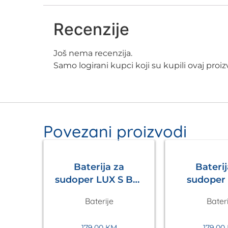
Recenzije
Još nema recenzija.
Samo logirani kupci koji su kupili ovaj pro
Povezani proizvodi
Baterija za
Baterij
sudoper LUX S Bež
sudoper LUX S
Metalac
Tamno 
Baterije
Bateri
Meta
179,00
KM
179,00