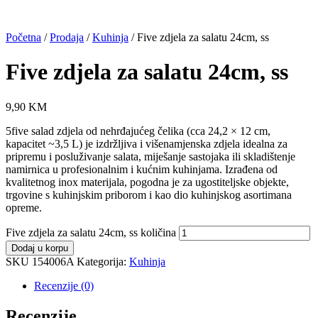
Početna
/
Prodaja
/
Kuhinja
/ Five zdjela za salatu 24cm, ss
Five zdjela za salatu 24cm, ss
9,90
KM
5five salad zdjela od nehrđajućeg čelika (cca 24,2 × 12 cm,
kapacitet ~3,5 L) je izdržljiva i višenamjenska zdjela idealna za
pripremu i posluživanje salata, miješanje sastojaka ili skladištenje
namirnica u profesionalnim i kućnim kuhinjama. Izrađena od
kvalitetnog inox materijala, pogodna je za ugostiteljske objekte,
trgovine s kuhinjskim priborom i kao dio kuhinjskog asortimana
opreme.
Five zdjela za salatu 24cm, ss količina
Dodaj u korpu
SKU
154006A
Kategorija:
Kuhinja
Recenzije (0)
Recenzije