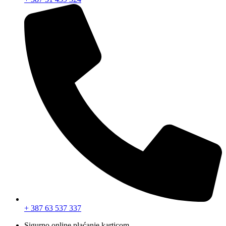
+ 387 63 537 337
Sigurno online plaćanje karticom