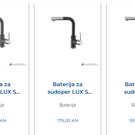
a za
Baterija za
Bat
sudoper LUX S
sud
Siva
Crna Metalac
izvlač
je
Baterije
B
lac
Bež
KM
179,00
KM
19