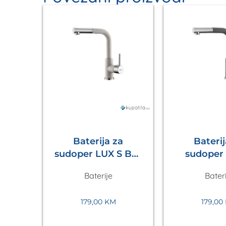
psula
Baterija za
Baterij
rni,
sudoper LUX S Bež
sudoper LUX S
Metalac
Tamno 
Baterije
Bateri
Meta
179,00
KM
179,00