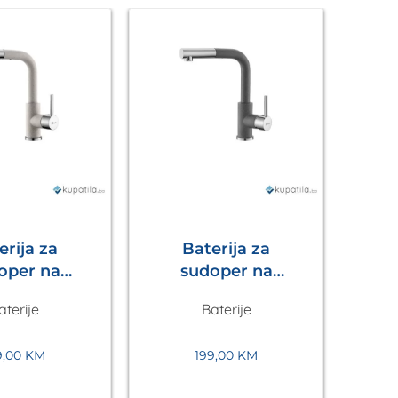
erija za
Baterija za
oper na
sudoper na
enje LUX S
izvlačenje LUX S
izv
aterije
Baterije
 Metalac
Tamno Siva
C
Metalac
9,00
KM
199,00
KM