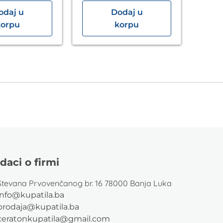
odaj u
Dodaj u
korpu
korpu
daci o firmi
Stevana Prvovenčanog br. 16 78000 Banja Luka
info@kupatila.ba
prodaja@kupatila.ba
ceratonkupatila@gmail.com