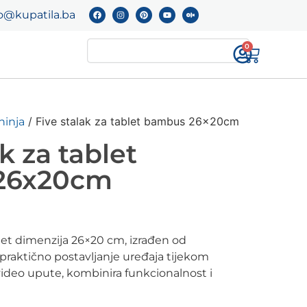
o@kupatila.ba
0
/ Five stalak za tablet bambus 26x20cm
hinja
k za tablet
26x20cm
let dimenzija 26×20 cm, izrađen od
aktično postavljanje uređaja tijekom
 video upute, kombinira funkcionalnost i