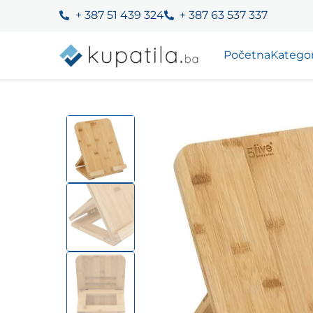
+ 387 51 439 324
+ 387 63 537 337
Početna
Kategor