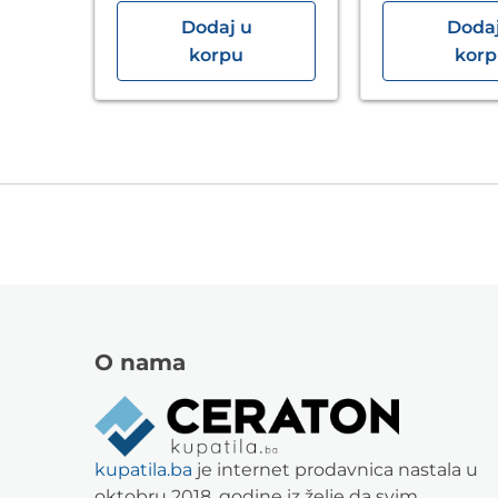
Dodaj u
Dodaj
korpu
kor
O nama
kupatila.ba
je internet prodavnica nastala u
oktobru 2018. godine iz želje da svim