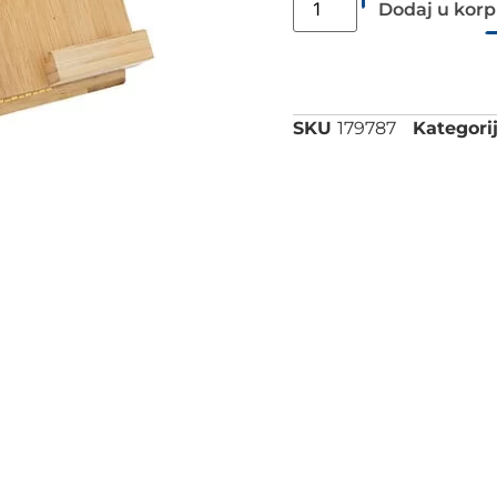
Dodaj u kor
SKU
179787
Kategorij