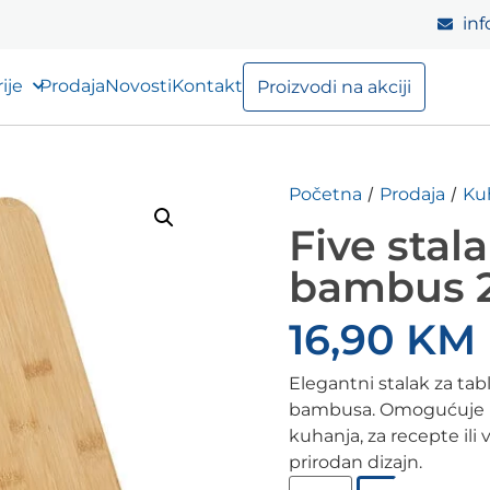
inf
ije
Prodaja
Novosti
Kontakt
Proizvodi na akciji
/
/
Početna
Prodaja
Ku
Five stala
bambus 
16,90
KM
Elegantni stalak za tab
bambusa. Omogućuje pr
kuhanja, za recepte ili
prirodan dizajn.