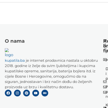
O nama
K
P
li
o
fi
P
P
kupatila.ba
je internet prodavnica nastala u oktobru
2018. godine iz želje da svim ljubiteljima i kupcima
D
kupatilske opreme, sanitarija, baterija bojlera itd. iz
i
cijele Bosne i Hercegovine, omogućimo da na
p
siguran, jednostavan i brz način dođu do željenih
P
proizvoda uz brzu i kvalitetnu dostavu.
p
r
K