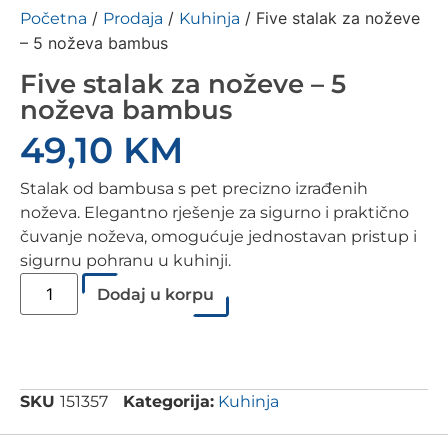
/
/
/ Five stalak za noževe
Početna
Prodaja
Kuhinja
– 5 noževa bambus
Five stalak za noževe – 5
noževa bambus
49,10
KM
Stalak od bambusa s pet precizno izrađenih
noževa. Elegantno rješenje za sigurno i praktično
čuvanje noževa, omogućuje jednostavan pristup i
sigurnu pohranu u kuhinji.
Dodaj u korpu
SKU
151357
Kategorija:
Kuhinja