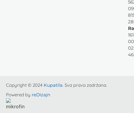
56
09
81
28
Ra
161
00
02
46
Copyright © 2024
Kupatila
. Sva prava zadržana.
Powered by
reDizajn