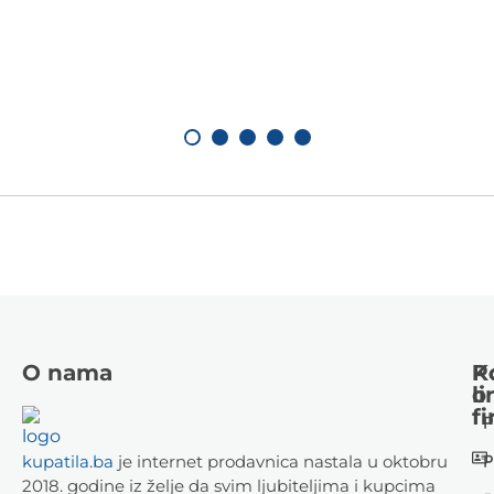
O nama
K
P
li
o
fi
P
P
kupatila.ba
je internet prodavnica nastala u oktobru
2018. godine iz želje da svim ljubiteljima i kupcima