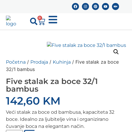
0
/
/
/ Five stalak za boce
Početna
Prodaja
Kuhinja
32/1 bambus
Five stalak za boce 32/1
bambus
142,60
KM
Veći stalak za boce od bambusa, kapaciteta 32
boce. Idealno za ljubitelje vina i organizirano
čuvanje boca na elegantan način.