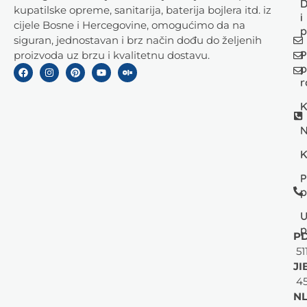
D
kupatilske opreme, sanitarija, baterija bojlera itd. iz
i
cijele Bosne i Hercegovine, omogućimo da na
p
siguran, jednostavan i brz način dođu do željenih
P
proizvoda uz brzu i kvalitetnu dostavu.
p
r
K
N
K
P
p
U
p
PD
51
JI
45
NL